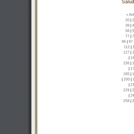
Salu
« Ant
20
|
39
|
58
|
77
|
96
|
97
112
|
127
|
|
1
156
|
|
1
185
|
|
200
|
|
2
229
|
|
2
258
|