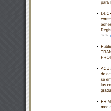
para 
DECRE
corre
adhes
Regis
06-05
Publi
TRAN
PRO
ACUER
de ac
se em
las c
gradu
PRIME
medic