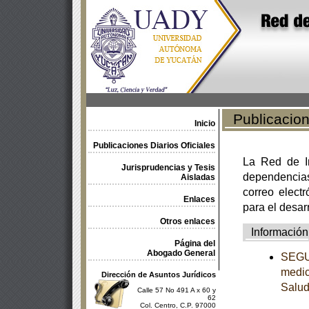
Publicacione
Inicio
Publicaciones Diarios Oficiales
La Red de In
Jurisprudencias y Tesis
dependencia
Aisladas
correo electr
Enlaces
para el desar
Otros enlaces
Información
Página del
Abogado General
SEGUN
medic
Dirección de Asuntos Jurídicos
Salu
Calle 57 No 491 A x 60 y
62
Col. Centro, C.P. 97000