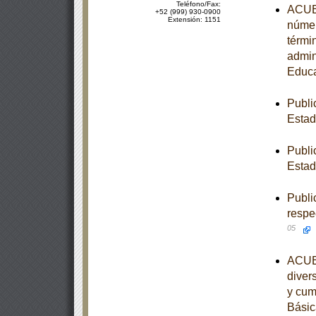
Teléfono/Fax:
ACUER
+52 (999) 930-0900
Extensión: 1151
númer
térmi
admin
Educa
Publi
Esta
Publi
Estad
Publi
respe
05
ACUER
diver
y cum
Básic