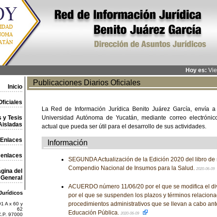
Hoy es:
Vie
Publicaciones Diarios Oficiales
Inicio
ficiales
La Red de Información Jurídica Benito Juárez García, envía a
 y Tesis
Universidad Autónoma de Yucatán, mediante correo electrónico,
Aisladas
actual que pueda ser útil para el desarrollo de sus actividades.
Enlaces
Información
 enlaces
SEGUNDA Actualización de la Edición 2020 del libro de
Compendio Nacional de Insumos para la Salud.
2020-06-09
gina del
General
ACUERDO número 11/06/20 por el que se modifica el di
Jurídicos
por el que se suspenden los plazos y términos relaciona
procedimientos administrativos que se llevan a cabo ant
1 A x 60 y
62
Educación Pública.
2020-06-09
C.P. 97000