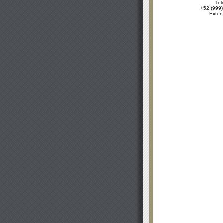
Tel
+52 (999)
Exten