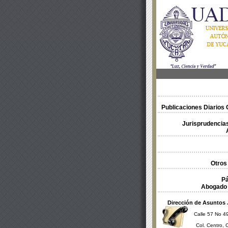
Publicaciones Diarios O
Jurisprudencias
Otros
Pá
Abogado 
Dirección de Asuntos 
Calle 57 No 49
Col. Centro, 