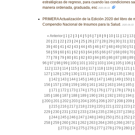
estratégicas de regreso, para cuando las condiciones san
manera ordenada, graduada, esc
2020-06-03
PRIMERA Actualización de la Edición 2020 del libro de
Compendio Nacional de Insumos para la Salud.
2020-06-03
« Anterior
|
1
|
2
|
3
|
4
|
5
|
6
|
7
|
8
|
9
|
10
|
11
|
12
|
13
20
|
21
|
22
|
23
|
24
|
25
|
26
|
27
|
28
|
29
|
30
|
31
|
32
39
|
40
|
41
|
42
|
43
|
44
|
45
|
46
|
47
|
48
|
49
|
50
|
51
58
|
59
|
60
|
61
|
62
|
63
|
64
|
65
|
66
|
67
|
68
|
69
|
70
77
|
78
|
79
|
80
|
81
|
82
|
83
|
84
|
85
|
86
|
87
|
88
|
89
96
|
97
|
98
|
99
|
100
|
101
|
102
|
103
|
104
|
105
|
106
|
112
|
113
|
114
|
115
|
116
|
117
|
118
|
119
|
120
|
121
|
1
127
|
128
|
129
|
130
|
131
|
132
|
133
|
134
|
135
|
136
|
|
142
|
143
|
144
|
145
|
146
|
147
|
148
|
149
|
150
|
1
156
|
157
|
158
|
159
|
160
|
161
|
162
|
163
|
164
|
165
|
|
171
|
172
|
173
|
174
|
175
|
176
|
177
|
178
|
179
|
1
185
|
186
|
187
|
188
|
189
|
190
|
191
|
192
|
193
|
194
|
|
200
|
201
|
202
|
203
|
204
|
205
|
206
|
207
|
208
|
209
|
|
215
|
216
|
217
|
218
|
219
|
220
|
221
|
222
|
223
|
2
229
|
230
|
231
|
232
|
233
|
234
|
235
|
236
|
237
|
238
|
|
244
|
245
|
246
|
247
|
248
|
249
|
250
|
251
|
252
|
2
258
|
259
|
260
|
261
|
262
|
263
|
264
|
265
|
266
|
267
|
|
273
|
274
|
275
|
276
|
277
|
278
|
279
|
280
|
2