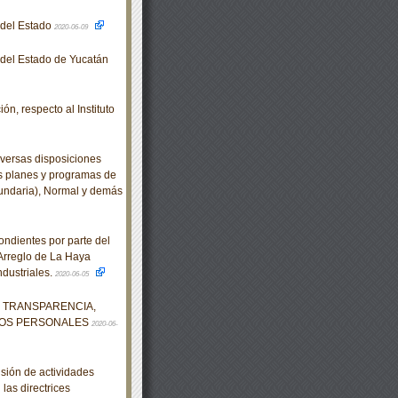
o del Estado
2020-06-09
o del Estado de Yucatán
ón, respecto al Instituto
versas disposiciones
os planes y programas de
cundaria), Normal y demás
ndientes por parte del
Arreglo de La Haya
ndustriales.
2020-06-05
DE TRANSPARENCIA,
TOS PERSONALES
2020-06-
ión de actividades
las directrices