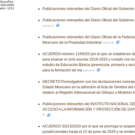
éfono/Fax:
 930-0900
sión: 1151
Publicaciones relevantes del Diario Oficial del Gobiern
Publicaciones relevantes del Diario Oficial del Gobiern
2020-06-05
Publicaciones relevantes del Diario Oficial de la Federaci
Mexicano de la Propiedad Industrial
2020-06-05
ACUERDO número 12/06/20 por el que se establecen di
para evaluar el ciclo escolar 2019-2020 y cumplir con l
estudio de Educación Básica (preescolar, primaria y se
para la formación de ma
2020-06-05
DECRETO Promulgatorio con las declaraciones correspo
Estado Mexicano en la adhesión al Acta de Ginebra del 
relativo al Registro Internacional de Dibujos y Modelos I
Publicaciones relevantes del INSTITUTO NACIONAL 
ACCESO A LA INFORMACIÓN Y PROTECCIÓN DE DA
03
ACUERDO SS/13/2020 por el que se prorroga la suspens
jurisdiccionales hasta el 15 de junio de 2020 y se emiten 