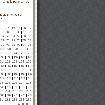
itarias lo permitan, de
 medicamentos del
|
14
|
15
|
16
|
17
|
18
|
19
|
|
33
|
34
|
35
|
36
|
37
|
38
|
|
52
|
53
|
54
|
55
|
56
|
57
|
|
71
|
72
|
73
|
74
|
75
|
76
|
|
90
|
91
|
92
|
93
|
94
|
95
|
107
|
108
|
109
|
110
|
111
|
22
|
123
|
124
|
125
|
126
|
137
|
138
|
139
|
140
|
141
51
|
152
|
153
|
154
|
155
|
166
|
167
|
168
|
169
|
170
80
|
181
|
182
|
183
|
184
|
195
|
196
|
197
|
198
|
199
210
|
211
|
212
|
213
|
214
24
|
225
|
226
|
227
|
228
|
239
|
240
|
241
|
242
|
243
53
|
254
|
255
|
256
|
257
|
268
|
269
|
270
|
271
|
272
81
|
282
|
283
|
284
|
285
|
Siguiente »