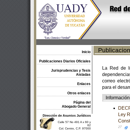
Publicacione
Inicio
Publicaciones Diarios Oficiales
La Red de In
Jurisprudencias y Tesis
dependencia
Aisladas
correo electr
Enlaces
para el desar
Otros enlaces
Información
Página del
Abogado General
DECRE
Ley Re
Dirección de Asuntos Jurídicos
Const
Calle 57 No 491 A x 60 y
62
27
Col. Centro, C.P. 97000