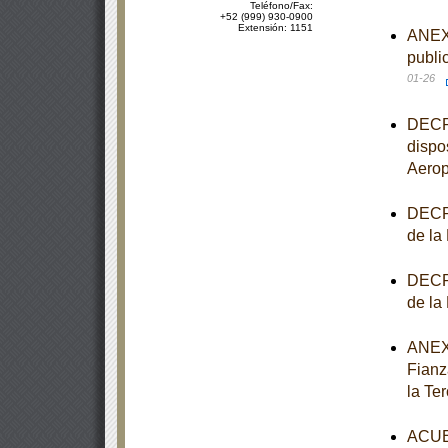
Teléfono/Fax:
+52 (999) 930-0900
Extensión: 1151
ANEXO
publi
01-26
DECRE
dispo
Aerop
DECRE
de la
DECRE
de la
ANEXO
Fianz
la Te
ACUER