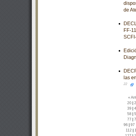
dispo
de At
DECL
FF-11
SCFI
Edici
Diagn
DECRE
las e
22
« Ant
20
|
39
|
58
|
77
|
96
|
97
112
|
127
|