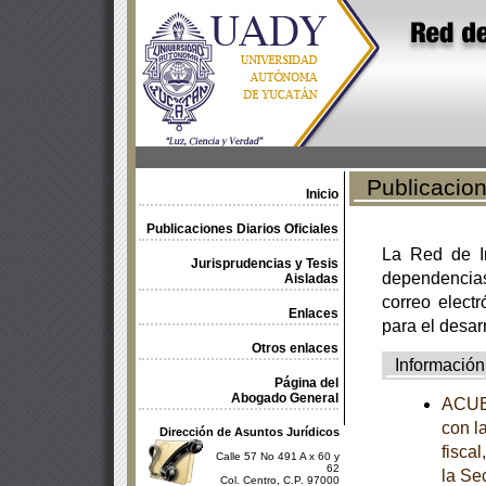
Publicacione
Inicio
Publicaciones Diarios Oficiales
La Red de In
Jurisprudencias y Tesis
dependencia
Aisladas
correo electr
Enlaces
para el desar
Otros enlaces
Información
Página del
Abogado General
ACUE
con l
Dirección de Asuntos Jurídicos
fisca
Calle 57 No 491 A x 60 y
62
la Se
Col. Centro, C.P. 97000