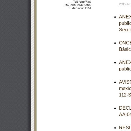
Teléfono/Fax:
2015-01
+52 (999) 930-0900
Extensión: 1151
ANEXO
publi
Secc
ONCEA
Básic
ANEXO
publi
AVISO
mexi
112-
DECL
AA-0
RESOL