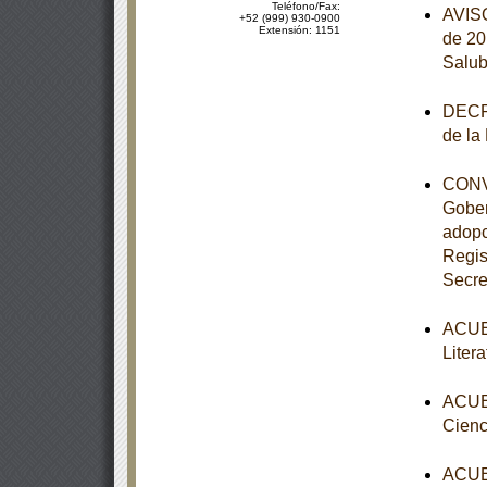
Teléfono/Fax:
AVISO
+52 (999) 930-0900
Extensión: 1151
de 20
Salub
DECRE
de la
CONVE
Gober
adopc
Regis
Secre
ACUER
Liter
ACUER
Cienc
ACUER