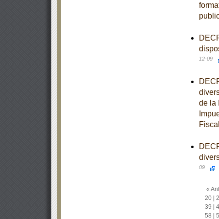
forma
publi
DECRE
dispo
12-09
DECRE
diver
de la
Impue
Fisca
DECRE
diver
09
« Ant
20
|
39
|
58
|