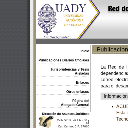
Publicacione
Inicio
Publicaciones Diarios Oficiales
La Red de In
Jurisprudencias y Tesis
dependencia
Aisladas
correo electr
Enlaces
para el desar
Otros enlaces
Información
Página del
Abogado General
ACUER
Estat
Dirección de Asuntos Jurídicos
Tecno
Calle 57 No 491 A x 60 y
62
Col. Centro, C.P. 97000