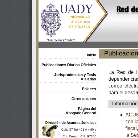
Publicacione
Inicio
Publicaciones Diarios Oficiales
La Red de In
Jurisprudencias y Tesis
dependencia
Aisladas
correo electr
Enlaces
para el desar
Otros enlaces
Información
Página del
Abogado General
ACUE
con l
Dirección de Asuntos Jurídicos
fisca
Calle 57 No 491 A x 60 y
62
la Se
Col. Centro, C.P. 97000