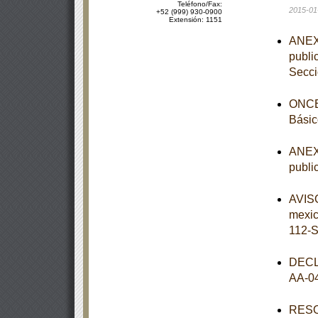
Teléfono/Fax:
2015-01
+52 (999) 930-0900
Extensión: 1151
ANEXO
publi
Secc
ONCEA
Básic
ANEXO
publi
AVISO
mexi
112-
DECL
AA-0
RESOL