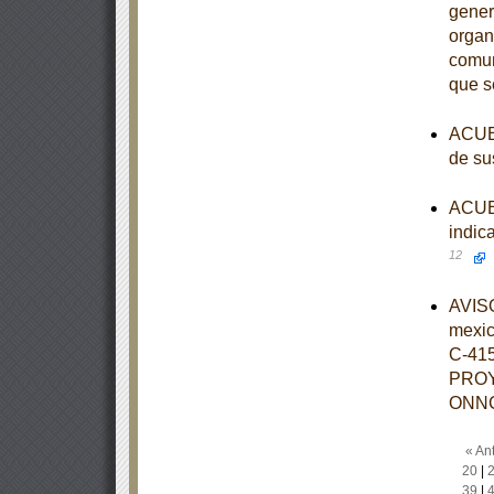
gener
organ
comun
que s
ACUER
de su
ACUER
indic
12
AVISO
mexi
C-41
PROY
ONNC
« Ant
20
|
39
|