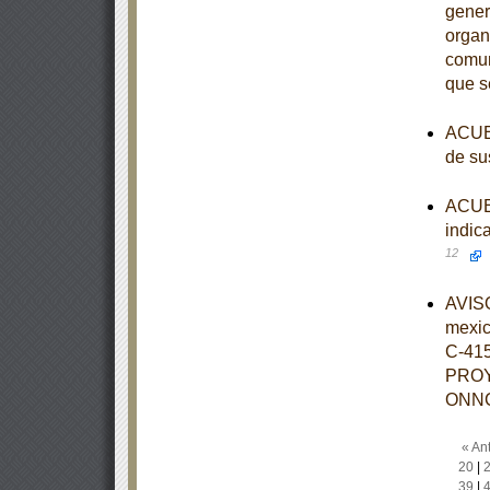
gener
organ
comun
que s
ACUER
de su
ACUER
indic
12
AVISO
mexi
C-41
PROY
ONNC
« Ant
20
|
39
|