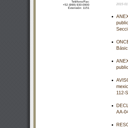
Teléfono/Fax:
2015-01
+52 (999) 930-0900
Extensión: 1151
ANEXO
publi
Secc
ONCEA
Básic
ANEXO
publi
AVISO
mexi
112-
DECL
AA-0
RESOL