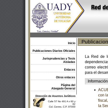
Publicacione
Inicio
Publicaciones Diarios Oficiales
La Red de In
Jurisprudencias y Tesis
dependencia
Aisladas
correo electr
Enlaces
para el desar
Otros enlaces
Información
Página del
Abogado General
ACUE
con l
Dirección de Asuntos Jurídicos
fisca
Calle 57 No 491 A x 60 y
62
la Se
Col. Centro, C.P. 97000