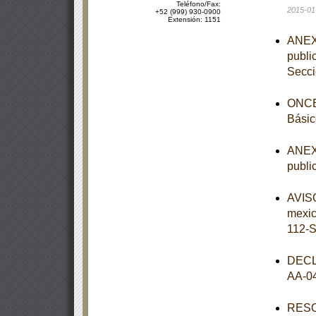
Teléfono/Fax:
2015-01
+52 (999) 930-0900
Extensión: 1151
ANEXO
publi
Secc
ONCEA
Básic
ANEXO
publi
AVISO
mexi
112-
DECL
AA-0
RESOL