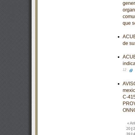
gener
organ
comun
que s
ACUER
de su
ACUER
indic
12
AVISO
mexi
C-41
PROY
ONNC
« Ant
20
|
39
|