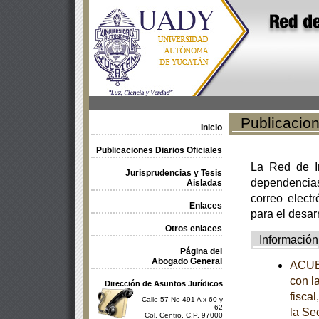
Publicacione
Inicio
Publicaciones Diarios Oficiales
La Red de In
Jurisprudencias y Tesis
dependencia
Aisladas
correo electr
Enlaces
para el desar
Otros enlaces
Información
Página del
Abogado General
ACUE
con l
Dirección de Asuntos Jurídicos
fisca
Calle 57 No 491 A x 60 y
62
la Se
Col. Centro, C.P. 97000