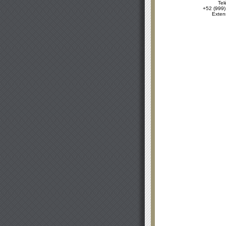
Tel
+52 (999)
Exten