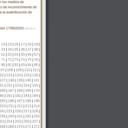
 los medios de
es de reconocimiento de
ra la autenticación de
ación 17/06/2020
2020-06-17
|
14
|
15
|
16
|
17
|
18
|
19
|
|
33
|
34
|
35
|
36
|
37
|
38
|
|
52
|
53
|
54
|
55
|
56
|
57
|
|
71
|
72
|
73
|
74
|
75
|
76
|
|
90
|
91
|
92
|
93
|
94
|
95
|
107
|
108
|
109
|
110
|
111
|
22
|
123
|
124
|
125
|
126
|
137
|
138
|
139
|
140
|
141
51
|
152
|
153
|
154
|
155
|
166
|
167
|
168
|
169
|
170
80
|
181
|
182
|
183
|
184
|
195
|
196
|
197
|
198
|
199
210
|
211
|
212
|
213
|
214
24
|
225
|
226
|
227
|
228
|
239
|
240
|
241
|
242
|
243
53
|
254
|
255
|
256
|
257
|
268
|
269
|
270
|
271
|
272