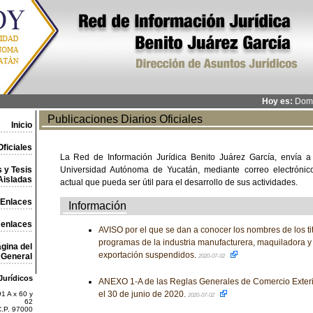
Hoy es:
Domi
Publicaciones Diarios Oficiales
Inicio
ficiales
La Red de Información Jurídica Benito Juárez García, envía a
 y Tesis
Universidad Autónoma de Yucatán, mediante correo electrónico,
Aisladas
actual que pueda ser útil para el desarrollo de sus actividades.
Enlaces
Información
 enlaces
AVISO por el que se dan a conocer los nombres de los ti
programas de la industria manufacturera, maquiladora y 
gina del
exportación suspendidos.
General
2020-07-02
Jurídicos
ANEXO 1-A de las Reglas Generales de Comercio Exteri
el 30 de junio de 2020.
1 A x 60 y
2020-07-02
62
C.P. 97000