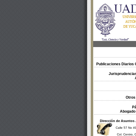
Publicaciones Diarios O
Jurisprudencias
Otros
Pá
Abogado 
Dirección de Asuntos 
Calle 57 No 49
Col. Centro, 