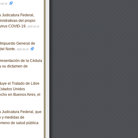
0-06-30
Judicatura Federal,
nistrativas del propio
 virus COVID-19.
2020-06-30
 Impuesto General de
del Norte.
2020-06-30
resentación de la Cédula
y su dictamen de
tuye el Tratado de Libre
 Estados Unidos
cho en Buenos Aires, el
Judicatura Federal, que
jo y medidas de
nómeno de salud pública