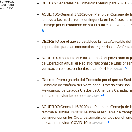
éfono/Fax:
REGLAS Generales de Comercio Exterior para 2020.
202
 930-0900
sión: 1151
ACUERDO General 17/2020 del Pleno del Consejo de la 
relativo a las medidas de contingencia en las áreas admi
Consejo por el fenómeno de salud pública derivado del
DECRETO por el que se establece la Tasa Aplicable del
Importación para las mercancías originarias de América 
ACUERDO mediante el cual se amplía el plazo para la p
de Operación Anual, el Registro Nacional de Emisiones 
verificación correspondientes al año 2019.
2020-06-30
"Decreto Promulgatorio del Protocolo por el que se Susti
Comercio de América del Norte por el Tratado entre los
Mexicanos, los Estados Unidos de América y Canadá, he
treinta de noviembre de dos
2020-06-29
ACUERDO General 15/2020 del Pleno del Consejo de la 
reforma el similar 13/2020 relativo al esquema de traba
contingencia en los Órganos Jurisdiccionales por el fe
derivado del virus COVID-19, e
2020-06-29