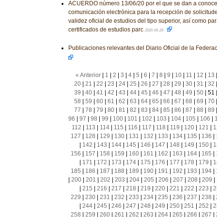
ACUERDO número 13/06/20 por el que se dan a conocer
comunicación electrónica para la recepción de solicitud
validez oficial de estudios del tipo superior, así como pa
certificados de estudios parc
2020-06-28
Publicaciones relevantes del Diario Oficial de la Feder
« Anterior
|
1
|
2
|
3
|
4
|
5
|
6
|
7
|
8
|
9
|
10
|
11
|
12
|
13
20
|
21
|
22
|
23
|
24
|
25
|
26
|
27
|
28
|
29
|
30
|
31
|
32
39
|
40
|
41
|
42
|
43
|
44
|
45
|
46
|
47
|
48
|
49
|
50
|
51
58
|
59
|
60
|
61
|
62
|
63
|
64
|
65
|
66
|
67
|
68
|
69
|
70
77
|
78
|
79
|
80
|
81
|
82
|
83
|
84
|
85
|
86
|
87
|
88
|
89
96
|
97
|
98
|
99
|
100
|
101
|
102
|
103
|
104
|
105
|
106
|
112
|
113
|
114
|
115
|
116
|
117
|
118
|
119
|
120
|
121
|
1
127
|
128
|
129
|
130
|
131
|
132
|
133
|
134
|
135
|
136
|
|
142
|
143
|
144
|
145
|
146
|
147
|
148
|
149
|
150
|
1
156
|
157
|
158
|
159
|
160
|
161
|
162
|
163
|
164
|
165
|
|
171
|
172
|
173
|
174
|
175
|
176
|
177
|
178
|
179
|
1
185
|
186
|
187
|
188
|
189
|
190
|
191
|
192
|
193
|
194
|
|
200
|
201
|
202
|
203
|
204
|
205
|
206
|
207
|
208
|
209
|
|
215
|
216
|
217
|
218
|
219
|
220
|
221
|
222
|
223
|
2
229
|
230
|
231
|
232
|
233
|
234
|
235
|
236
|
237
|
238
|
|
244
|
245
|
246
|
247
|
248
|
249
|
250
|
251
|
252
|
2
258
|
259
|
260
|
261
|
262
|
263
|
264
|
265
|
266
|
267
|