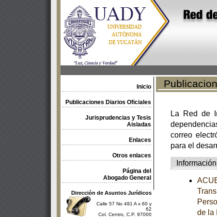
Publicacione
Inicio
Publicaciones Diarios Oficiales
La Red de In
Jurisprudencias y Tesis
dependencia
Aisladas
correo electr
Enlaces
para el desar
Otros enlaces
Información
Página del
Abogado General
ACUER
Trans
Dirección de Asuntos Jurídicos
Perso
Calle 57 No 491 A x 60 y
62
de la
Col. Centro, C.P. 97000