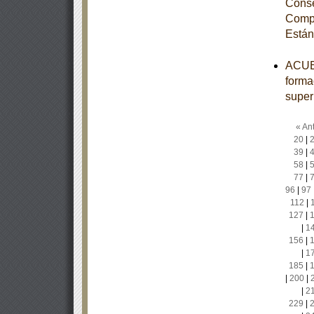
Conse
Compe
Están
ACUER
forma
super
« Ant
20
|
39
|
58
|
77
|
96
|
97
112
|
127
|
|
1
156
|
|
1
185
|
|
200
|
|
2
229
|