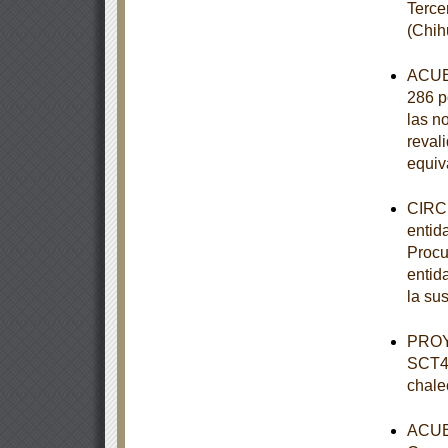
Terce
(Chih
ACUER
286 p
las n
revali
equiv
CIRCU
entid
Procu
entid
la su
PROY
SCT4-
chale
ACUER