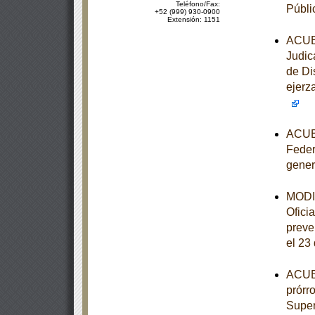
Teléfono/Fax:
Públi
+52 (999) 930-0900
Extensión: 1151
ACUER
Judic
de Di
ejerz
ACUER
Feder
gener
MODIF
Ofici
preve
el 23
ACUER
prórr
Super