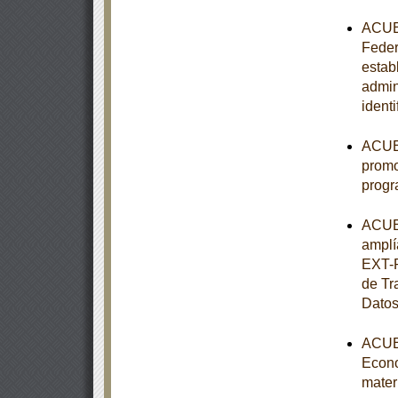
ACUER
Federa
estab
admin
ident
ACUER
promo
progr
ACUER
amplí
EXT-P
de Tr
Datos
ACUER
Econo
mater