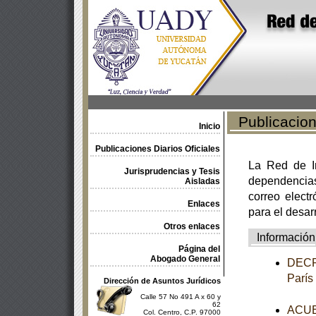
Publicacione
Inicio
Publicaciones Diarios Oficiales
La Red de In
Jurisprudencias y Tesis
dependencia
Aisladas
correo electr
Enlaces
para el desar
Otros enlaces
Información
Página del
Abogado General
DECRE
París
Dirección de Asuntos Jurídicos
Calle 57 No 491 A x 60 y
62
ACUER
Col. Centro, C.P. 97000