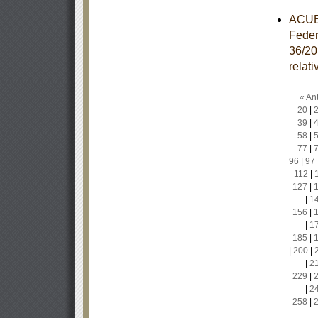
ACUER
Feder
36/20
relat
« Ant
20
|
39
|
58
|
77
|
96
|
97
112
|
127
|
|
1
156
|
|
1
185
|
|
200
|
|
2
229
|
|
2
258
|