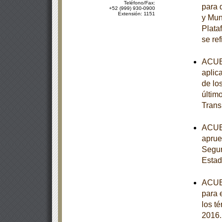
Teléfono/Fax:
para 
+52 (999) 930-0900
Extensión: 1151
y Muni
Plata
se ref
ACUER
aplic
de lo
últim
Trans
ACUER
aprue
Segur
Estad
ACUER
para 
los t
2016