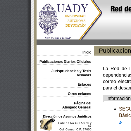
Publicacione
Inicio
Publicaciones Diarios Oficiales
La Red de In
Jurisprudencias y Tesis
dependencia
Aisladas
correo electr
Enlaces
para el desar
Otros enlaces
Información
Página del
Abogado General
SEGUN
Básic
Dirección de Asuntos Jurídicos
Calle 57 No 491 A x 60 y
62
Col. Centro, C.P. 97000