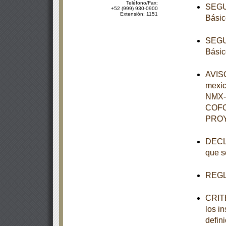
Teléfono/Fax:
SEGUN
+52 (999) 930-0900
Extensión: 1151
Básic
SEGUN
Básic
AVISO
mexi
NMX-
COFO
PROY
DECLA
que s
REGL
CRITE
los i
defini