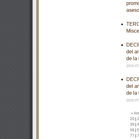
promo
aseso
TERCE
Misce
DECRE
del ar
de la
2015-07
DECRE
del ar
de la
2015-07
« Ant
20
|
39
|
58
|
77
|