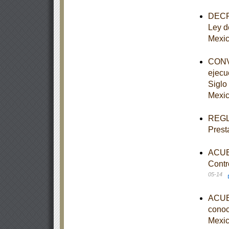
DECRE
Ley d
Mexi
CONVE
ejecu
Siglo 
Mexic
REGLA
Prest
ACUER
Contr
05-14
ACUER
conoce
Mexic