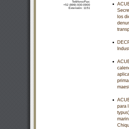
Teléfono/Fax:
ACUER
+52 (999) 930-0900
Extensión: 1151
Secre
los d
denun
trans
DECRE
Indust
ACUER
calen
aplic
prima
maest
ACUER
para 
typus
marin
Chiqu