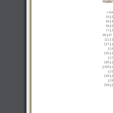
mater
« Ant
20
|
39
|
58
|
77
|
96
|
97
112
|
127
|
|
1
156
|
|
1
185
|
|
200
|
|
2
229
|
|
2
258
|