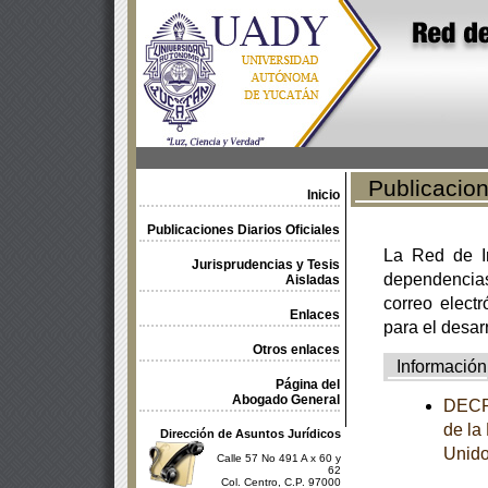
Publicacione
Inicio
Publicaciones Diarios Oficiales
La Red de In
Jurisprudencias y Tesis
dependencia
Aisladas
correo electr
Enlaces
para el desar
Otros enlaces
Información
Página del
Abogado General
DECRE
de la
Dirección de Asuntos Jurídicos
Unido
Calle 57 No 491 A x 60 y
62
Col. Centro, C.P. 97000