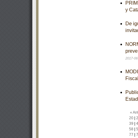
PRIME
y Cat
De ig
invit
NORMA
preve
2017-06
MODIF
Fisca
Publi
Esta
« Ant
20
|
39
|
58
|
77
|