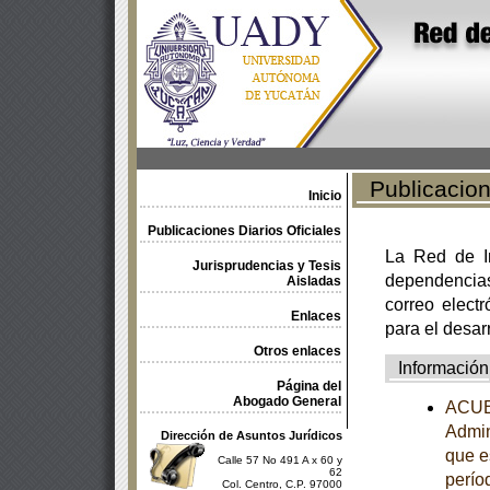
Publicacione
Inicio
Publicaciones Diarios Oficiales
La Red de In
Jurisprudencias y Tesis
dependencia
Aisladas
correo electr
Enlaces
para el desar
Otros enlaces
Información
Página del
Abogado General
ACUER
Admin
Dirección de Asuntos Jurídicos
que e
Calle 57 No 491 A x 60 y
62
perío
Col. Centro, C.P. 97000