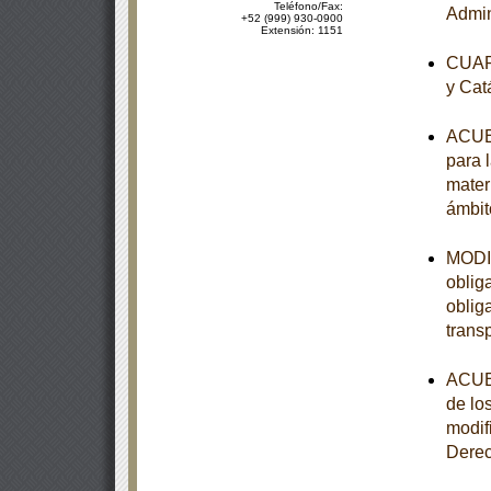
Teléfono/Fax:
Admin
+52 (999) 930-0900
Extensión: 1151
CUART
y Cat
ACUER
para 
mater
ámbit
MODIF
oblig
oblig
trans
ACUER
de lo
modif
Dere