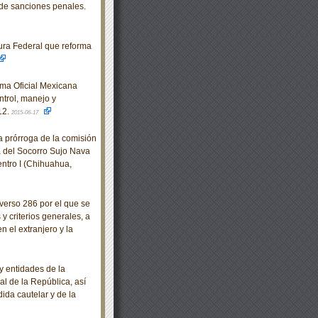
 de sanciones penales.
ra Federal que reforma
rma Oficial Mexicana
trol, manejo y
12.
2015-06-17
 prórroga de la comisión
 del Socorro Sujo Nava
ntro I (Chihuahua,
erso 286 por el que se
 criterios generales, a
n el extranjero y la
 entidades de la
l de la República, así
ida cautelar y de la