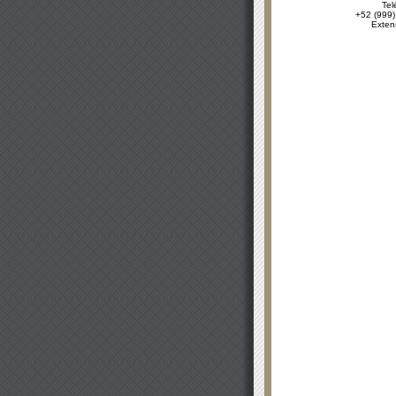
Tel
+52 (999)
Exten