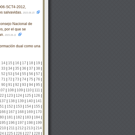
006-SCT4-2012,
os salvavidas.
2015-06-15
Consejo Nacional de
s, por el que se
an.
2015-06-11
formación dual como una
|
14
|
15
|
16
|
17
|
18
|
19
|
|
33
|
34
|
35
|
36
|
37
|
38
|
|
52
|
53
|
54
|
55
|
56
|
57
|
|
71
|
72
|
73
|
74
|
75
|
76
|
|
90
|
91
|
92
|
93
|
94
|
95
|
107
|
108
|
109
|
110
|
111
|
22
|
123
|
124
|
125
|
126
|
137
|
138
|
139
|
140
|
141
51
|
152
|
153
|
154
|
155
|
166
|
167
|
168
|
169
|
170
80
|
181
|
182
|
183
|
184
|
195
|
196
|
197
|
198
|
199
210
|
211
|
212
|
213
|
214
24
|
225
|
226
|
227
|
228
|