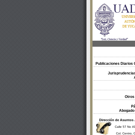
Publicaciones Diarios O
Jurisprudencias
Otros
Pá
Abogado 
Dirección de Asuntos 
Calle 57 No 49
Col. Centro, 