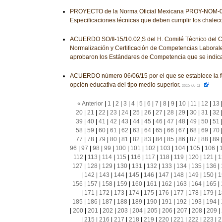
PROYECTO de la Norma Oficial Mexicana PROY-NOM-
Especificaciones técnicas que deben cumplir los chalec
ACUERDO SO/II-15/10.02,S del H. Comité Técnico del 
Normalización y Certificación de Competencias Laborale
aprobaron los Estándares de Competencia que se indic
ACUERDO número 06/06/15 por el que se establece la 
opción educativa del tipo medio superior.
2015-06-11
« Anterior
|
1
|
2
|
3
|
4
|
5
|
6
|
7
|
8
|
9
|
10
|
11
|
12
|
13
20
|
21
|
22
|
23
|
24
|
25
|
26
|
27
|
28
|
29
|
30
|
31
|
32
39
|
40
|
41
|
42
|
43
|
44
|
45
|
46
|
47
|
48
|
49
|
50
|
51
58
|
59
|
60
|
61
|
62
|
63
|
64
|
65
|
66
|
67
|
68
|
69
|
70
77
|
78
|
79
|
80
|
81
|
82
|
83
|
84
|
85
|
86
|
87
|
88
|
89
96
|
97
|
98
|
99
|
100
|
101
|
102
|
103
|
104
|
105
|
106
|
112
|
113
|
114
|
115
|
116
|
117
|
118
|
119
|
120
|
121
|
1
127
|
128
|
129
|
130
|
131
|
132
|
133
|
134
|
135
|
136
|
|
142
|
143
|
144
|
145
|
146
|
147
|
148
|
149
|
150
|
1
156
|
157
|
158
|
159
|
160
|
161
|
162
|
163
|
164
|
165
|
|
171
|
172
|
173
|
174
|
175
|
176
|
177
|
178
|
179
|
1
185
|
186
|
187
|
188
|
189
|
190
|
191
|
192
|
193
|
194
|
|
200
|
201
|
202
|
203
|
204
|
205
|
206
|
207
|
208
|
209
|
|
215
|
216
|
217
|
218
|
219
|
220
|
221
|
222
|
223
|
2