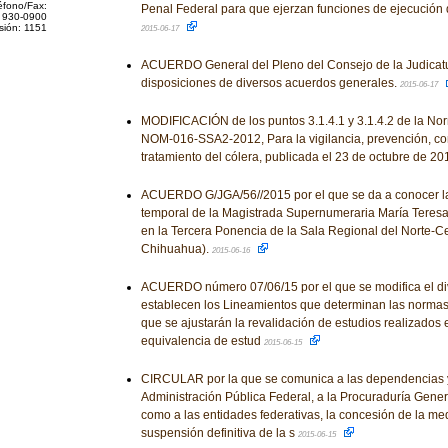
éfono/Fax:
Penal Federal para que ejerzan funciones de ejecución
 930-0900
sión: 1151
2015-06-17
ACUERDO General del Pleno del Consejo de la Judicatu
disposiciones de diversos acuerdos generales.
2015-06-17
MODIFICACIÓN de los puntos 3.1.4.1 y 3.1.4.2 de la No
NOM-016-SSA2-2012, Para la vigilancia, prevención, con
tratamiento del cólera, publicada el 23 de octubre de 20
ACUERDO G/JGA/56//2015 por el que se da a conocer la
temporal de la Magistrada Supernumeraria María Teresa
en la Tercera Ponencia de la Sala Regional del Norte-Ce
Chihuahua).
2015-06-16
ACUERDO número 07/06/15 por el que se modifica el div
establecen los Lineamientos que determinan las normas y
que se ajustarán la revalidación de estudios realizados e
equivalencia de estud
2015-06-15
CIRCULAR por la que se comunica a las dependencias y
Administración Pública Federal, a la Procuraduría Genera
como a las entidades federativas, la concesión de la med
suspensión definitiva de la s
2015-06-15