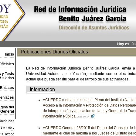
Hoy es:
Jue
Publicaciones Diarios Oficiales
Inicio
ficiales
La Red de Información Jurídica Benito Juárez García, envía a
 y Tesis
Universidad Autónoma de Yucatán, mediante correo electrónico,
Aisladas
actual que pueda ser útil para el desarrollo de sus actividades.
Enlaces
Información
 enlaces
ACUERDO mediante el cual el Pleno del Instituto Nacion
Acceso a la Información y Protección de Datos Personal
gina del
de interpretación y aplicación de la Ley General de Tran
General
Información Pública.
2015-06-17
Jurídicos
ACUERDO General 28/2015 del Pleno del Consejo de la 
1 A x 60 y
62
mediante el cual se habilita a los Jueces de Distrito de l
C.P. 97000