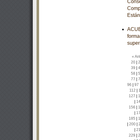
Conse
Compe
Están
ACUER
forma
super
« Ant
20
|
39
|
58
|
77
|
96
|
97
112
|
127
|
|
1
156
|
|
1
185
|
|
200
|
|
2
229
|