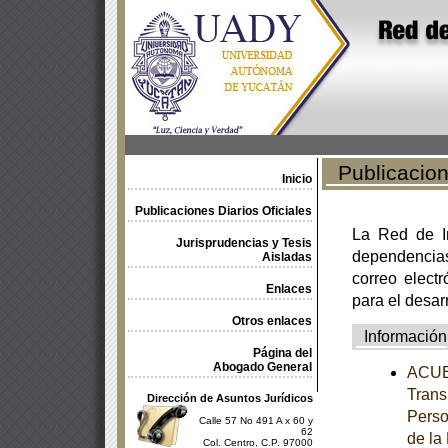
Publicacione
Inicio
Publicaciones Diarios Oficiales
La Red de In
Jurisprudencias y Tesis
dependencia
Aisladas
correo electr
Enlaces
para el desar
Otros enlaces
Información
Página del
Abogado General
ACUER
Trans
Dirección de Asuntos Jurídicos
Perso
Calle 57 No 491 A x 60 y
62
de la
Col. Centro, C.P. 97000