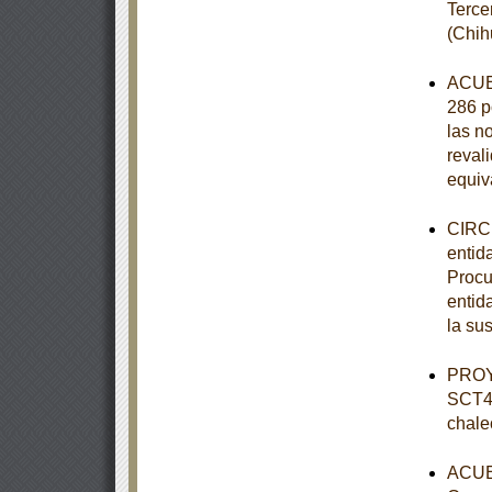
Terce
(Chih
ACUER
286 p
las n
revali
equiv
CIRCU
entid
Procu
entid
la su
PROY
SCT4-
chale
ACUER