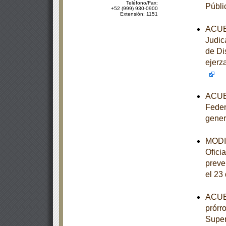
Teléfono/Fax:
Públi
+52 (999) 930-0900
Extensión: 1151
ACUER
Judic
de Di
ejerz
ACUER
Feder
gener
MODIF
Ofici
preve
el 23
ACUER
prórr
Super