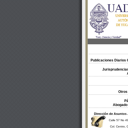
Publicaciones Diarios O
Jurisprudencias
Otros
Pá
Abogado 
Dirección de Asuntos 
Calle 57 No 49
Col. Centro, 