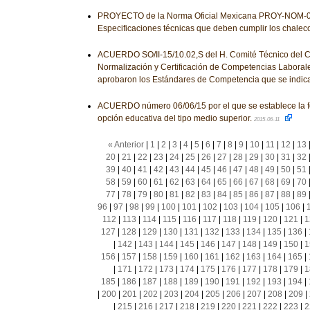
PROYECTO de la Norma Oficial Mexicana PROY-NOM-
Especificaciones técnicas que deben cumplir los chalec
ACUERDO SO/II-15/10.02,S del H. Comité Técnico del 
Normalización y Certificación de Competencias Laborale
aprobaron los Estándares de Competencia que se indic
ACUERDO número 06/06/15 por el que se establece la 
opción educativa del tipo medio superior.
2015-06-11
« Anterior
|
1
|
2
|
3
|
4
|
5
|
6
|
7
|
8
|
9
|
10
|
11
|
12
|
13
20
|
21
|
22
|
23
|
24
|
25
|
26
|
27
|
28
|
29
|
30
|
31
|
32
39
|
40
|
41
|
42
|
43
|
44
|
45
|
46
|
47
|
48
|
49
|
50
|
51
58
|
59
|
60
|
61
|
62
|
63
|
64
|
65
|
66
|
67
|
68
|
69
|
70
77
|
78
|
79
|
80
|
81
|
82
|
83
|
84
|
85
|
86
|
87
|
88
|
89
96
|
97
|
98
|
99
|
100
|
101
|
102
|
103
|
104
|
105
|
106
|
112
|
113
|
114
|
115
|
116
|
117
|
118
|
119
|
120
|
121
|
1
127
|
128
|
129
|
130
|
131
|
132
|
133
|
134
|
135
|
136
|
|
142
|
143
|
144
|
145
|
146
|
147
|
148
|
149
|
150
|
1
156
|
157
|
158
|
159
|
160
|
161
|
162
|
163
|
164
|
165
|
|
171
|
172
|
173
|
174
|
175
|
176
|
177
|
178
|
179
|
1
185
|
186
|
187
|
188
|
189
|
190
|
191
|
192
|
193
|
194
|
|
200
|
201
|
202
|
203
|
204
|
205
|
206
|
207
|
208
|
209
|
|
215
|
216
|
217
|
218
|
219
|
220
|
221
|
222
|
223
|
2