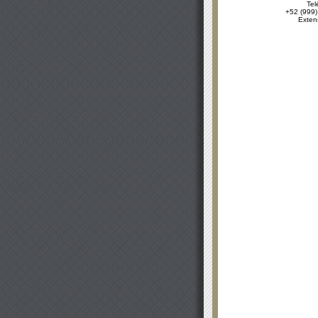
Tel
+52 (999)
Exten