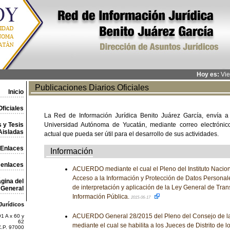
Hoy es:
Vie
Publicaciones Diarios Oficiales
Inicio
ficiales
La Red de Información Jurídica Benito Juárez García, envía a
 y Tesis
Universidad Autónoma de Yucatán, mediante correo electrónico,
Aisladas
actual que pueda ser útil para el desarrollo de sus actividades.
Enlaces
Información
 enlaces
ACUERDO mediante el cual el Pleno del Instituto Nacion
Acceso a la Información y Protección de Datos Personal
gina del
de interpretación y aplicación de la Ley General de Tran
General
Información Pública.
2015-06-17
Jurídicos
ACUERDO General 28/2015 del Pleno del Consejo de la 
1 A x 60 y
62
mediante el cual se habilita a los Jueces de Distrito de l
C.P. 97000