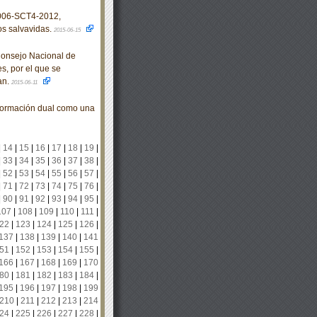
006-SCT4-2012,
os salvavidas.
2015-06-15
Consejo Nacional de
s, por el que se
an.
2015-06-11
formación dual como una
|
14
|
15
|
16
|
17
|
18
|
19
|
|
33
|
34
|
35
|
36
|
37
|
38
|
|
52
|
53
|
54
|
55
|
56
|
57
|
|
71
|
72
|
73
|
74
|
75
|
76
|
|
90
|
91
|
92
|
93
|
94
|
95
|
107
|
108
|
109
|
110
|
111
|
22
|
123
|
124
|
125
|
126
|
137
|
138
|
139
|
140
|
141
51
|
152
|
153
|
154
|
155
|
166
|
167
|
168
|
169
|
170
80
|
181
|
182
|
183
|
184
|
195
|
196
|
197
|
198
|
199
210
|
211
|
212
|
213
|
214
24
|
225
|
226
|
227
|
228
|