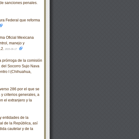
 de sanciones penales.
ra Federal que reforma
rma Oficial Mexicana
trol, manejo y
12.
2015-06-17
 prórroga de la comisión
 del Socorro Sujo Nava
ntro I (Chihuahua,
erso 286 por el que se
 criterios generales, a
n el extranjero y la
 entidades de la
l de la República, así
ida cautelar y de la