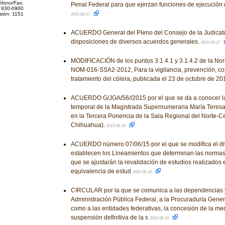
éfono/Fax:
Penal Federal para que ejerzan funciones de ejecución
 930-0900
sión: 1151
2015-06-17
ACUERDO General del Pleno del Consejo de la Judicatu
disposiciones de diversos acuerdos generales.
2015-06-17
MODIFICACIÓN de los puntos 3.1.4.1 y 3.1.4.2 de la No
NOM-016-SSA2-2012, Para la vigilancia, prevención, con
tratamiento del cólera, publicada el 23 de octubre de 20
ACUERDO G/JGA/56//2015 por el que se da a conocer la
temporal de la Magistrada Supernumeraria María Teresa
en la Tercera Ponencia de la Sala Regional del Norte-Ce
Chihuahua).
2015-06-16
ACUERDO número 07/06/15 por el que se modifica el div
establecen los Lineamientos que determinan las normas y
que se ajustarán la revalidación de estudios realizados e
equivalencia de estud
2015-06-15
CIRCULAR por la que se comunica a las dependencias y
Administración Pública Federal, a la Procuraduría Genera
como a las entidades federativas, la concesión de la med
suspensión definitiva de la s
2015-06-15