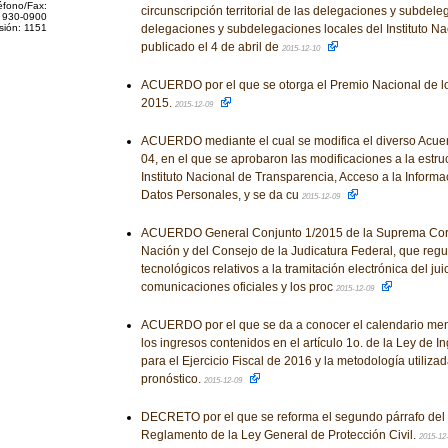
éfono/Fax:
circunscripción territorial de las delegaciones y subdele
 930-0900
sión: 1151
delegaciones y subdelegaciones locales del Instituto Na
publicado el 4 de abril de
2015-12-10
ACUERDO por el que se otorga el Premio Nacional de 
2015.
2015-12-09
ACUERDO mediante el cual se modifica el diverso Acu
04, en el que se aprobaron las modificaciones a la estru
Instituto Nacional de Transparencia, Acceso a la Informa
Datos Personales, y se da cu
2015-12-09
ACUERDO General Conjunto 1/2015 de la Suprema Corte
Nación y del Consejo de la Judicatura Federal, que regul
tecnológicos relativos a la tramitación electrónica del ju
comunicaciones oficiales y los proc
2015-12-09
ACUERDO por el que se da a conocer el calendario men
los ingresos contenidos en el artículo 1o. de la Ley de 
para el Ejercicio Fiscal de 2016 y la metodología utilizad
pronóstico.
2015-12-09
DECRETO por el que se reforma el segundo párrafo del a
Reglamento de la Ley General de Protección Civil.
2015-12