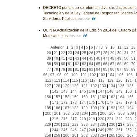
DECRETO por el que se reforman diversas disposiciones
Tecnología y de la Ley Federal de Responsabilidades Ad
Servidores Públicos.
2015-12-08
QUINTA Actualización de la Edición 2014 del Cuadro Bá
Medicamentos.
2015-12-08
« Anterior
|
1
|
2
|
3
|
4
|
5
|
6
|
7
|
8
|
9
|
10
|
11
|
12
|
13
20
|
21
|
22
|
23
|
24
|
25
|
26
|
27
|
28
|
29
|
30
|
31
|
32
39
|
40
|
41
|
42
|
43
|
44
|
45
|
46
|
47
|
48
|
49
|
50
|
51
58
|
59
|
60
|
61
|
62
|
63
|
64
|
65
|
66
|
67
|
68
|
69
|
70
77
|
78
|
79
|
80
|
81
|
82
|
83
|
84
|
85
|
86
|
87
|
88
|
89
96
|
97
|
98
|
99
|
100
|
101
|
102
|
103
|
104
|
105
|
106
|
112
|
113
|
114
|
115
|
116
|
117
|
118
|
119
|
120
|
121
|
1
127
|
128
|
129
|
130
|
131
|
132
|
133
|
134
|
135
|
136
|
|
142
|
143
|
144
|
145
|
146
|
147
|
148
|
149
|
150
|
1
156
|
157
|
158
|
159
|
160
|
161
|
162
|
163
|
164
|
165
|
|
171
|
172
|
173
|
174
|
175
|
176
|
177
|
178
|
179
|
1
185
|
186
|
187
|
188
|
189
|
190
|
191
|
192
|
193
|
194
|
|
200
|
201
|
202
|
203
|
204
|
205
|
206
|
207
|
208
|
209
|
|
215
|
216
|
217
|
218
|
219
|
220
|
221
|
222
|
223
|
2
229
|
230
|
231
|
232
|
233
|
234
|
235
|
236
|
237
|
238
|
|
244
|
245
|
246
|
247
|
248
|
249
|
250
|
251
|
252
|
2
258
|
259
|
260
|
261
|
262
|
263
|
264
|
265
|
266
|
267
|