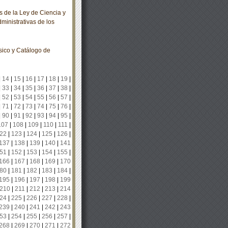
 de la Ley de Ciencia y
ministrativas de los
sico y Catálogo de
|
14
|
15
|
16
|
17
|
18
|
19
|
|
33
|
34
|
35
|
36
|
37
|
38
|
|
52
|
53
|
54
|
55
|
56
|
57
|
|
71
|
72
|
73
|
74
|
75
|
76
|
|
90
|
91
|
92
|
93
|
94
|
95
|
107
|
108
|
109
|
110
|
111
|
22
|
123
|
124
|
125
|
126
|
137
|
138
|
139
|
140
|
141
51
|
152
|
153
|
154
|
155
|
166
|
167
|
168
|
169
|
170
80
|
181
|
182
|
183
|
184
|
195
|
196
|
197
|
198
|
199
210
|
211
|
212
|
213
|
214
24
|
225
|
226
|
227
|
228
|
239
|
240
|
241
|
242
|
243
53
|
254
|
255
|
256
|
257
|
268
|
269
|
270
|
271
|
272