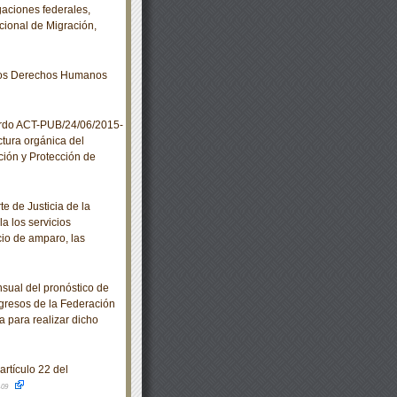
gaciones federales,
cional de Migración,
los Derechos Humanos
erdo ACT-PUB/24/06/2015-
ctura orgánica del
ción y Protección de
 de Justicia de la
a los servicios
icio de amparo, las
sual del pronóstico de
Ingresos de la Federación
a para realizar dicho
rtículo 22 del
-09