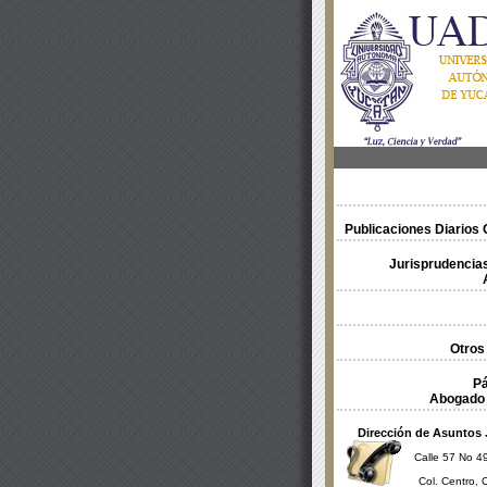
Publicaciones Diarios O
Jurisprudencias
Otros
Pá
Abogado 
Dirección de Asuntos 
Calle 57 No 49
Col. Centro, 