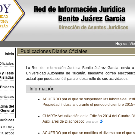
Hoy es:
Vie
Publicaciones Diarios Oficiales
Inicio
ficiales
La Red de Información Jurídica Benito Juárez García, envía a
 y Tesis
Universidad Autónoma de Yucatán, mediante correo electrónico,
Aisladas
actual que pueda ser útil para el desarrollo de sus actividades.
Enlaces
Información
 enlaces
ACUERDO por el que se suspenden las labores del Insti
Propiedad Industrial durante el periodo diciembre 2015
gina del
General
CUARTA Actualización de la Edición 2014 del Cuadro Bá
Jurídicos
Auxiliares de Diagnóstico.
2015-12-10
1 A x 60 y
62
ACUERDO por el que se modifica el diverso por el que s
C.P. 97000