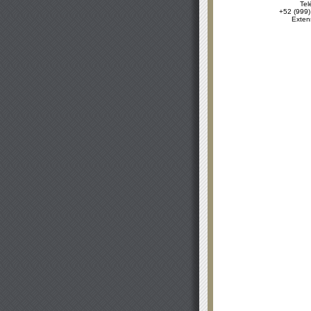
Tel
+52 (999)
Exten