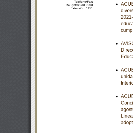
Teléfono/Fax:
ACUER
+52 (999) 930-0900
Extensión: 1151
diver
2021-
educa
cumpl
AVISO
Direc
Educa
ACUER
unida
Inter
ACUER
Conci
agost
Linea
adopt