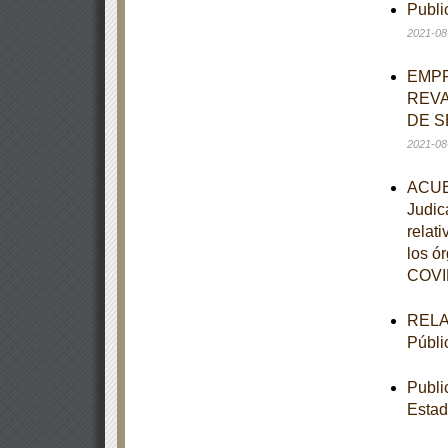
Publi
2021-08
EMPR
REVA
DE S
2021-08
ACUER
Judic
relat
los ór
COVID
RELAC
Públi
Publi
Estad