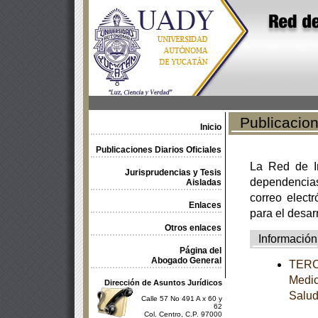
Publicacione
Inicio
Publicaciones Diarios Oficiales
La Red de In
Jurisprudencias y Tesis
dependencia
Aisladas
correo electr
Enlaces
para el desar
Otros enlaces
Información
Página del
Abogado General
TERCE
Medic
Dirección de Asuntos Jurídicos
Salu
Calle 57 No 491 A x 60 y
62
Col. Centro, C.P. 97000