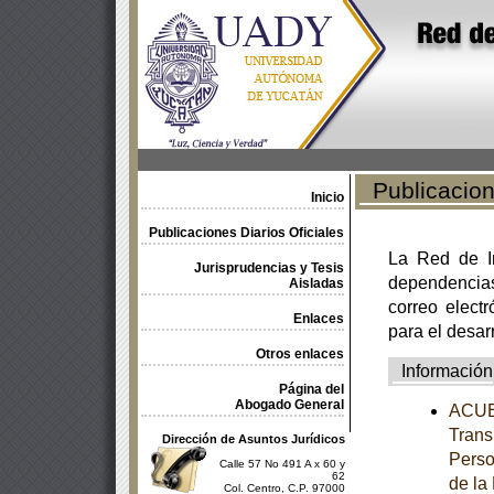
Publicacione
Inicio
Publicaciones Diarios Oficiales
La Red de In
Jurisprudencias y Tesis
dependencia
Aisladas
correo electr
Enlaces
para el desar
Otros enlaces
Información
Página del
Abogado General
ACUER
Trans
Dirección de Asuntos Jurídicos
Perso
Calle 57 No 491 A x 60 y
62
de la
Col. Centro, C.P. 97000