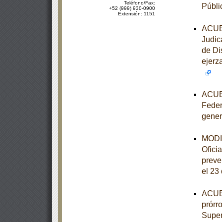
Teléfono/Fax:
Públi
+52 (999) 930-0900
Extensión: 1151
ACUER
Judic
de Di
ejerz
ACUER
Feder
gener
MODIF
Ofici
preve
el 23
ACUER
prórr
Super