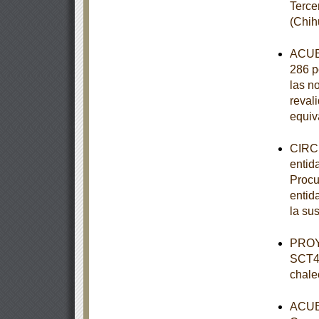
Terce
(Chih
ACUER
286 p
las n
revali
equiv
CIRCU
entid
Procu
entid
la su
PROY
SCT4-
chale
ACUER