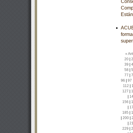
Conse
Compe
Están
ACUER
forma
super
« Ant
20
|
39
|
58
|
77
|
96
|
97
112
|
127
|
|
1
156
|
|
1
185
|
|
200
|
|
2
229
|