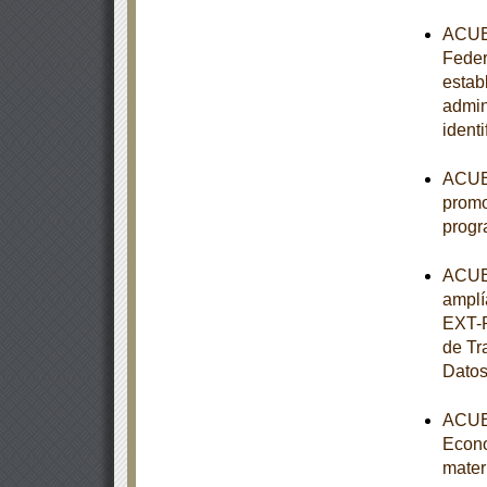
ACUER
Federa
estab
admin
ident
ACUER
promo
progr
ACUER
amplí
EXT-P
de Tr
Datos
ACUER
Econo
mater