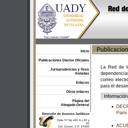
Publicacione
Inicio
Publicaciones Diarios Oficiales
La Red de In
Jurisprudencias y Tesis
dependencia
Aisladas
correo electr
Enlaces
para el desar
Otros enlaces
Información
Página del
Abogado General
DECRE
París
Dirección de Asuntos Jurídicos
Calle 57 No 491 A x 60 y
62
ACUER
Col. Centro, C.P. 97000