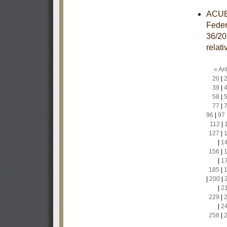
ACUER
Feder
36/20
relat
« Ant
20
|
39
|
58
|
77
|
96
|
97
112
|
127
|
|
1
156
|
|
1
185
|
|
200
|
|
2
229
|
|
2
258
|