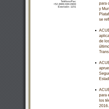
Teléfono/Fax:
para 
+52 (999) 930-0900
Extensión: 1151
y Muni
Plata
se ref
ACUER
aplic
de lo
últim
Trans
ACUER
aprue
Segur
Estad
ACUER
para 
los t
2016