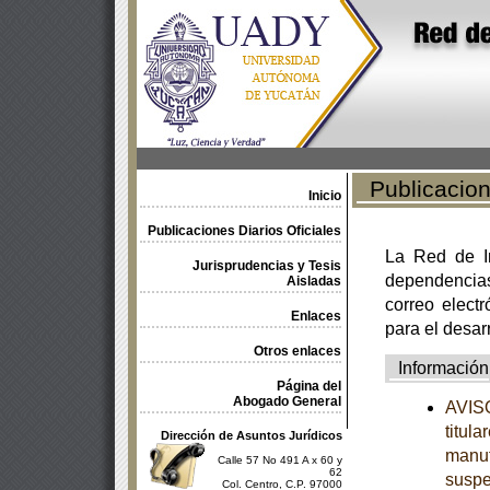
Publicacione
Inicio
Publicaciones Diarios Oficiales
La Red de In
Jurisprudencias y Tesis
dependencia
Aisladas
correo electr
Enlaces
para el desar
Otros enlaces
Información
Página del
Abogado General
AVISO
titul
Dirección de Asuntos Jurídicos
manuf
Calle 57 No 491 A x 60 y
62
suspe
Col. Centro, C.P. 97000