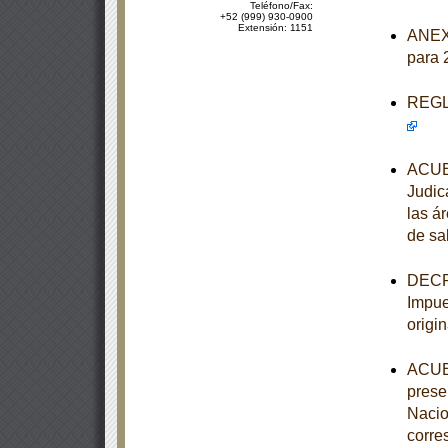
Teléfono/Fax:
+52 (999) 930-0900
Extensión: 1151
ANEXO
para 
REGLA
ACUER
Judic
las á
de sa
DECRE
Impue
origi
ACUER
prese
Nacio
corre