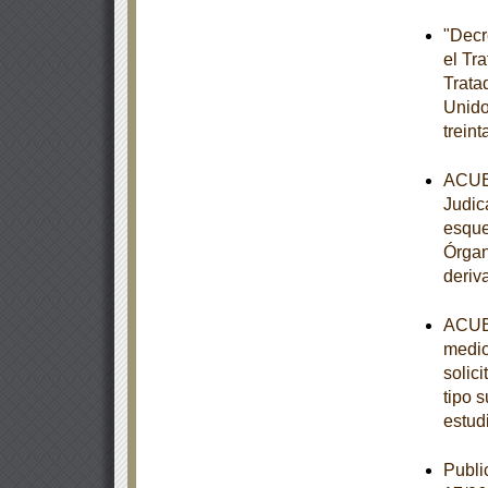
"Decr
el Tr
Trata
Unido
trein
ACUER
Judic
esque
Órgan
deriv
ACUER
medio
solic
tipo s
estud
Publi