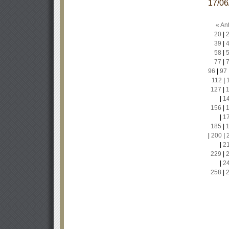
17/0
« Ant
20
|
39
|
58
|
77
|
96
|
97
112
|
127
|
|
1
156
|
|
1
185
|
|
200
|
|
2
229
|
|
2
258
|