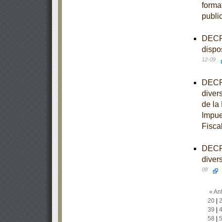
forma
publi
DECRE
dispo
12-09
DECRE
diver
de la
Impue
Fisca
DECRE
diver
09
« Ant
20
|
39
|
58
|