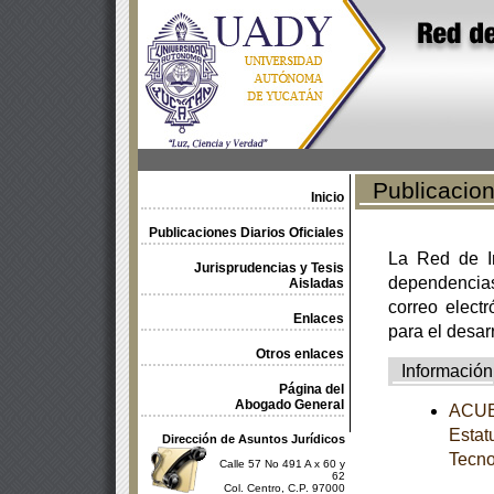
Publicacione
Inicio
Publicaciones Diarios Oficiales
La Red de In
Jurisprudencias y Tesis
dependencia
Aisladas
correo electr
Enlaces
para el desar
Otros enlaces
Información
Página del
Abogado General
ACUER
Estat
Dirección de Asuntos Jurídicos
Tecno
Calle 57 No 491 A x 60 y
62
Col. Centro, C.P. 97000