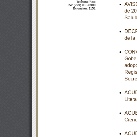
Teléfono/Fax:
AVISO
+52 (999) 930-0900
Extensión: 1151
de 20
Salub
DECRE
de la
CONVE
Gober
adopc
Regis
Secre
ACUER
Liter
ACUER
Cienc
ACUER