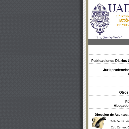
Publicaciones Diarios O
Jurisprudencias
Otros
Pá
Abogado 
Dirección de Asuntos 
Calle 57 No 49
Col. Centro, 