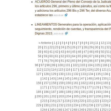
ACUERDO General del Pleno del Consejo de la Judicatu
los artículos 296, primero y último párrafos, así como la fr
y adiciona los artículos 296 Bis y 296 Ter, del diverso 
establece las
2015-05-08
LINEAMIENTOS Generales para la operación, aplicación
seguimiento, rendición de cuentas, y transparencia del
Dignas 2015.
2015-05-08
« Anterior
|
1
|
2
|
3
|
4
|
5
|
6
|
7
|
8
|
9
|
10
|
11
|
12
|
13
20
|
21
|
22
|
23
|
24
|
25
|
26
|
27
|
28
|
29
|
30
|
31
|
32
39
|
40
|
41
|
42
|
43
|
44
|
45
|
46
|
47
|
48
|
49
|
50
|
51
58
|
59
|
60
|
61
|
62
|
63
|
64
|
65
|
66
|
67
|
68
|
69
|
70
77
|
78
|
79
|
80
|
81
|
82
|
83
|
84
|
85
|
86
|
87
|
88
|
89
96
|
97
|
98
|
99
|
100
|
101
|
102
|
103
|
104
|
105
|
106
|
112
|
113
|
114
|
115
|
116
|
117
|
118
|
119
|
120
|
121
|
1
127
|
128
|
129
|
130
|
131
|
132
|
133
|
134
|
135
|
136
|
|
142
|
143
|
144
|
145
|
146
|
147
|
148
|
149
|
150
|
1
156
|
157
|
158
|
159
|
160
|
161
|
162
|
163
|
164
|
165
|
|
171
|
172
|
173
|
174
|
175
|
176
|
177
|
178
|
179
|
1
185
|
186
|
187
|
188
|
189
|
190
|
191
|
192
|
193
|
194
|
|
200
|
201
|
202
|
203
|
204
|
205
|
206
|
207
|
208
|
209
|
|
215
|
216
|
217
|
218
|
219
|
220
|
221
|
222
|
223
|
2
229
|
230
|
231
|
232
|
233
|
234
|
235
|
236
|
237
|
238
|
|
244
|
245
|
246
|
247
|
248
|
249
|
250
|
251
|
252
|
2