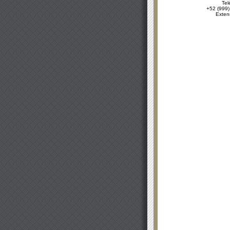
Tel
+52 (999)
Exten