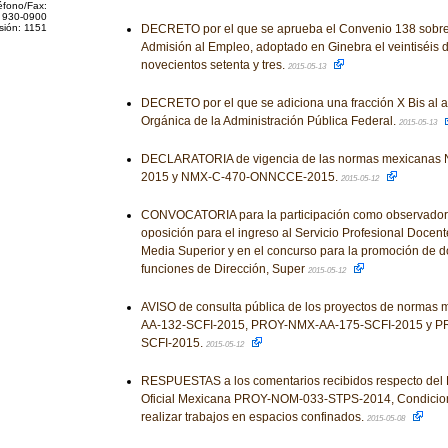
éfono/Fax:
 930-0900
sión: 1151
DECRETO por el que se aprueba el Convenio 138 sobre
Admisión al Empleo, adoptado en Ginebra el veintiséis d
novecientos setenta y tres.
2015-05-13
DECRETO por el que se adiciona una fracción X Bis al ar
Orgánica de la Administración Pública Federal.
2015-05-13
DECLARATORIA de vigencia de las normas mexicana
2015 y NMX-C-470-ONNCCE-2015.
2015-05-12
CONVOCATORIA para la participación como observadore
oposición para el ingreso al Servicio Profesional Docen
Media Superior y en el concurso para la promoción de d
funciones de Dirección, Super
2015-05-12
AVISO de consulta pública de los proyectos de norma
AA-132-SCFI-2015, PROY-NMX-AA-175-SCFI-2015 y P
SCFI-2015.
2015-05-12
RESPUESTAS a los comentarios recibidos respecto del
Oficial Mexicana PROY-NOM-033-STPS-2014, Condicion
realizar trabajos en espacios confinados.
2015-05-08