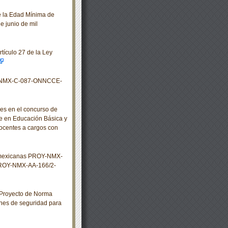
 la Edad Mínima de
e junio de mil
tículo 27 de la Ley
s NMX-C-087-ONNCCE-
s en el concurso de
te en Educación Básica y
ocentes a cargos con
s mexicanas PROY-NMX-
ROY-NMX-AA-166/2-
 Proyecto de Norma
es de seguridad para