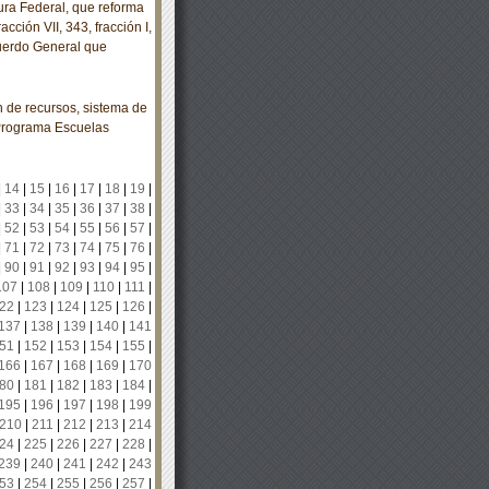
ra Federal, que reforma
acción VII, 343, fracción I,
Acuerdo General que
 de recursos, sistema de
 Programa Escuelas
|
14
|
15
|
16
|
17
|
18
|
19
|
|
33
|
34
|
35
|
36
|
37
|
38
|
|
52
|
53
|
54
|
55
|
56
|
57
|
|
71
|
72
|
73
|
74
|
75
|
76
|
|
90
|
91
|
92
|
93
|
94
|
95
|
107
|
108
|
109
|
110
|
111
|
22
|
123
|
124
|
125
|
126
|
137
|
138
|
139
|
140
|
141
51
|
152
|
153
|
154
|
155
|
166
|
167
|
168
|
169
|
170
80
|
181
|
182
|
183
|
184
|
195
|
196
|
197
|
198
|
199
210
|
211
|
212
|
213
|
214
24
|
225
|
226
|
227
|
228
|
239
|
240
|
241
|
242
|
243
53
|
254
|
255
|
256
|
257
|