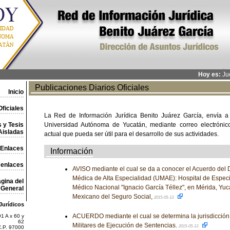
Hoy es:
Jue
Publicaciones Diarios Oficiales
Inicio
ficiales
La Red de Información Jurídica Benito Juárez García, envía a
 y Tesis
Universidad Autónoma de Yucatán, mediante correo electrónico,
Aisladas
actual que pueda ser útil para el desarrollo de sus actividades.
Enlaces
Información
 enlaces
AVISO mediante el cual se da a conocer el Acuerdo del D
Médica de Alta Especialidad (UMAE): Hospital de Especi
gina del
Médico Nacional "Ignacio García Téllez", en Mérida, Yucat
General
Mexicano del Seguro Social,
2015-05-13
Jurídicos
ACUERDO mediante el cual se determina la jurisdicción
1 A x 60 y
62
Militares de Ejecución de Sentencias.
2015-05-13
C.P. 97000