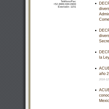
Teléfono/Fax:
DECRE
+52 (999) 930-0900
Extensión: 1151
diver
Admin
Comer
DECRE
diver
Secre
DECRE
la Le
ACUER
año 2
2016-12
ACUER
conoce
Mexic