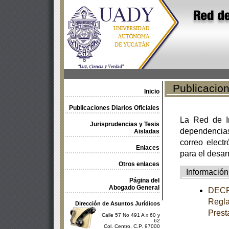
Publicacione
Inicio
Publicaciones Diarios Oficiales
La Red de In
Jurisprudencias y Tesis
dependencia
Aisladas
correo electr
Enlaces
para el desar
Otros enlaces
Información
Página del
Abogado General
DECRE
Regla
Dirección de Asuntos Jurídicos
Prest
Calle 57 No 491 A x 60 y
62
Col. Centro, C.P. 97000