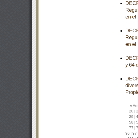
DECRE
Regul
en el
DECRE
Regul
en el
DECRE
y 64 
DECRE
diver
Propi
« Ant
20
|
39
|
58
|
77
|
96
|
97