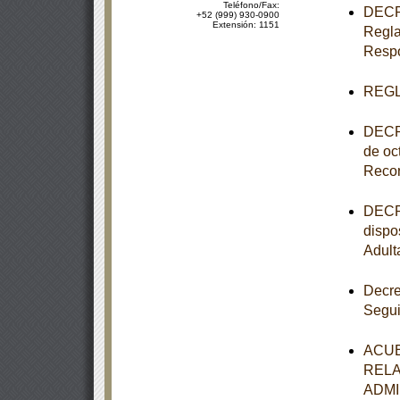
Teléfono/Fax:
DECRE
+52 (999) 930-0900
Extensión: 1151
Regla
Respo
REGL
DECRE
de oc
Recon
DECRE
dispo
Adult
Decre
Segui
ACUE
RELA
ADMI