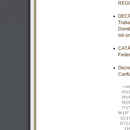
REGI
DECRE
Traba
Domés
mil o
CATÁL
Feder
Decre
Confi
« Ant
20
|
39
|
58
|
77
|
96
|
97
112
|
127
|
|
1