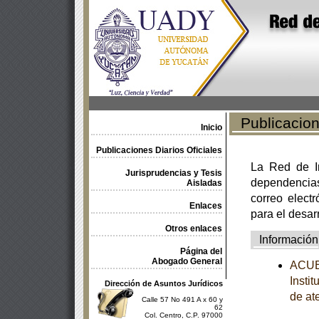
Publicacione
Inicio
Publicaciones Diarios Oficiales
La Red de In
Jurisprudencias y Tesis
dependencia
Aisladas
correo electr
Enlaces
para el desar
Otros enlaces
Información
Página del
Abogado General
ACUER
Insti
Dirección de Asuntos Jurídicos
de at
Calle 57 No 491 A x 60 y
62
Col. Centro, C.P. 97000