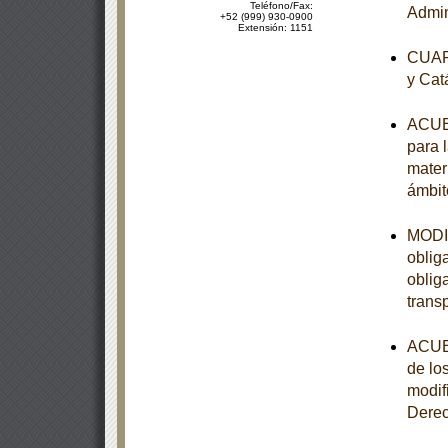
Teléfono/Fax:
Admin
+52 (999) 930-0900
Extensión: 1151
CUART
y Cat
ACUER
para 
mater
ámbit
MODIF
oblig
oblig
trans
ACUER
de lo
modif
Dere