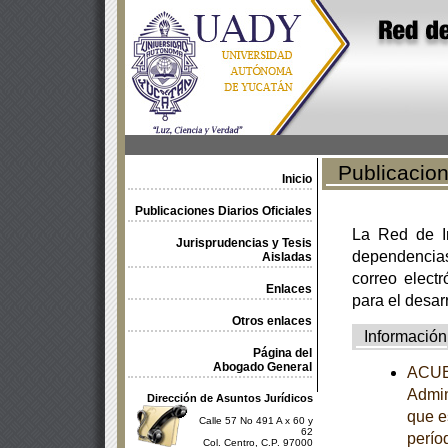
Publicacione
Inicio
Publicaciones Diarios Oficiales
La Red de In
Jurisprudencias y Tesis
dependencia
Aisladas
correo electr
Enlaces
para el desar
Otros enlaces
Información
Página del
Abogado General
ACUER
Admin
Dirección de Asuntos Jurídicos
que e
Calle 57 No 491 A x 60 y
62
perío
Col. Centro, C.P. 97000