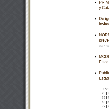
PRIME
y Cat
De ig
invit
NORMA
preve
2017-06
MODIF
Fisca
Publi
Esta
« Ant
20
|
39
|
58
|
77
|