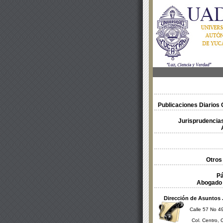
Publicaciones Diarios O
Jurisprudencias
Otros
Pá
Abogado 
Dirección de Asuntos 
Calle 57 No 49
Col. Centro, 