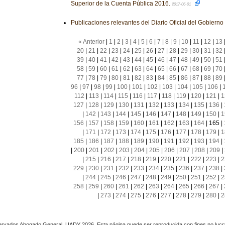
Superior de la Cuenta Pública 2016.
2017-06-01
Publicaciones relevantes del Diario Oficial del Gobiern
« Anterior
|
1
|
2
|
3
|
4
|
5
|
6
|
7
|
8
|
9
|
10
|
11
|
12
|
13
20
|
21
|
22
|
23
|
24
|
25
|
26
|
27
|
28
|
29
|
30
|
31
|
32
39
|
40
|
41
|
42
|
43
|
44
|
45
|
46
|
47
|
48
|
49
|
50
|
51
58
|
59
|
60
|
61
|
62
|
63
|
64
|
65
|
66
|
67
|
68
|
69
|
70
77
|
78
|
79
|
80
|
81
|
82
|
83
|
84
|
85
|
86
|
87
|
88
|
89
96
|
97
|
98
|
99
|
100
|
101
|
102
|
103
|
104
|
105
|
106
|
112
|
113
|
114
|
115
|
116
|
117
|
118
|
119
|
120
|
121
|
1
127
|
128
|
129
|
130
|
131
|
132
|
133
|
134
|
135
|
136
|
|
142
|
143
|
144
|
145
|
146
|
147
|
148
|
149
|
150
|
1
156
|
157
|
158
|
159
|
160
|
161
|
162
|
163
|
164
|
165
|
|
171
|
172
|
173
|
174
|
175
|
176
|
177
|
178
|
179
|
1
185
|
186
|
187
|
188
|
189
|
190
|
191
|
192
|
193
|
194
|
|
200
|
201
|
202
|
203
|
204
|
205
|
206
|
207
|
208
|
209
|
|
215
|
216
|
217
|
218
|
219
|
220
|
221
|
222
|
223
|
2
229
|
230
|
231
|
232
|
233
|
234
|
235
|
236
|
237
|
238
|
|
244
|
245
|
246
|
247
|
248
|
249
|
250
|
251
|
252
|
2
258
|
259
|
260
|
261
|
262
|
263
|
264
|
265
|
266
|
267
|
|
273
|
274
|
275
|
276
|
277
|
278
|
279
|
280
|
2
rvados Abogado General, UADY 2026. Esta página puede ser reproducida con fines no lucra