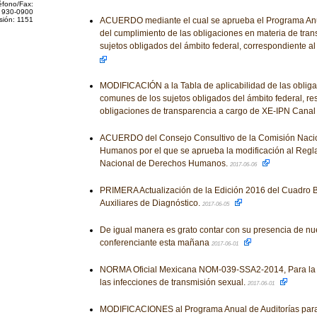
éfono/Fax:
 930-0900
sión: 1151
ACUERDO mediante el cual se aprueba el Programa Anual
del cumplimiento de las obligaciones en materia de tran
sujetos obligados del ámbito federal, correspondiente al
MODIFICACIÓN a la Tabla de aplicabilidad de las obliga
comunes de los sujetos obligados del ámbito federal, re
obligaciones de transparencia a cargo de XE-IPN Canal
ACUERDO del Consejo Consultivo de la Comisión Nacio
Humanos por el que se aprueba la modificación al Regl
Nacional de Derechos Humanos.
2017-06-06
PRIMERA Actualización de la Edición 2016 del Cuadro B
Auxiliares de Diagnóstico.
2017-06-05
De igual manera es grato contar con su presencia de nue
conferenciante esta mañana
2017-06-01
NORMA Oficial Mexicana NOM-039-SSA2-2014, Para la p
las infecciones de transmisión sexual.
2017-06-01
MODIFICACIONES al Programa Anual de Auditorías para 