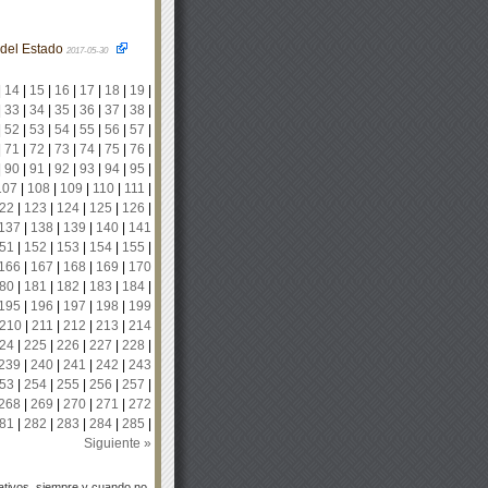
o del Estado
2017-05-30
|
14
|
15
|
16
|
17
|
18
|
19
|
|
33
|
34
|
35
|
36
|
37
|
38
|
|
52
|
53
|
54
|
55
|
56
|
57
|
|
71
|
72
|
73
|
74
|
75
|
76
|
|
90
|
91
|
92
|
93
|
94
|
95
|
107
|
108
|
109
|
110
|
111
|
22
|
123
|
124
|
125
|
126
|
137
|
138
|
139
|
140
|
141
51
|
152
|
153
|
154
|
155
|
166
|
167
|
168
|
169
|
170
80
|
181
|
182
|
183
|
184
|
195
|
196
|
197
|
198
|
199
210
|
211
|
212
|
213
|
214
24
|
225
|
226
|
227
|
228
|
239
|
240
|
241
|
242
|
243
53
|
254
|
255
|
256
|
257
|
268
|
269
|
270
|
271
|
272
81
|
282
|
283
|
284
|
285
|
Siguiente »
tivos, siempre y cuando no