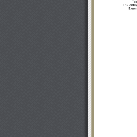
Tel
+52 (999)
Exten