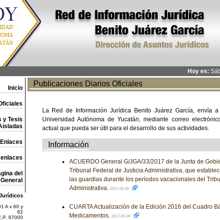
Hoy es:
Sáb
Publicaciones Diarios Oficiales
Inicio
ficiales
La Red de Información Jurídica Benito Juárez García, envía a
 y Tesis
Universidad Autónoma de Yucatán, mediante correo electrónico,
Aisladas
actual que pueda ser útil para el desarrollo de sus actividades.
Enlaces
Información
 enlaces
ACUERDO General G/JGA/33/2017 de la Junta de Gobier
Tribunal Federal de Justicia Administrativa, que estable
gina del
las guardias durante los períodos vacacionales del Tribu
General
Administrativa.
2017-06-09
Jurídicos
CUARTA Actualización de la Edición 2016 del Cuadro Bá
1 A x 60 y
62
Medicamentos.
2017-06-09
C.P. 97000