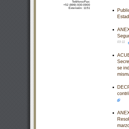
Teléfono/Fax:
+52 (999) 930-0900
Extensión: 1151
Publi
Esta
ANEXO
Segur
03-11
ACUER
Secre
se in
mism
DECRE
contr
ANEXO
Resol
marzo