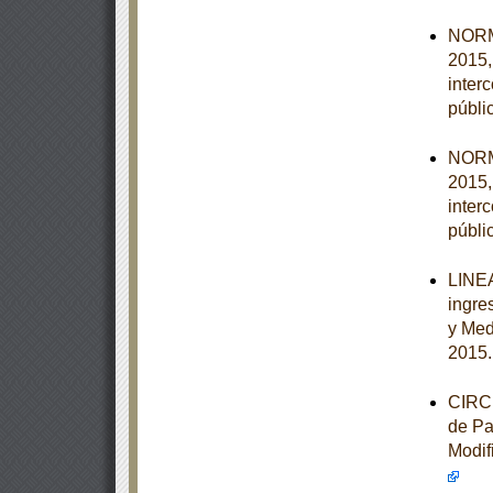
NORM
2015,
inter
públi
NORM
2015,
inter
públi
LINEA
ingre
y Med
2015
CIRCU
de Pa
Modif