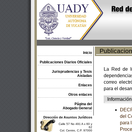
Publicacione
Inicio
Publicaciones Diarios Oficiales
La Red de In
Jurisprudencias y Tesis
dependencia
Aisladas
correo electr
Enlaces
para el desar
Otros enlaces
Información
Página del
Abogado General
DECRE
del C
Dirección de Asuntos Jurídicos
para 
Calle 57 No 491 A x 60 y
62
Proce
Col. Centro, C.P. 97000