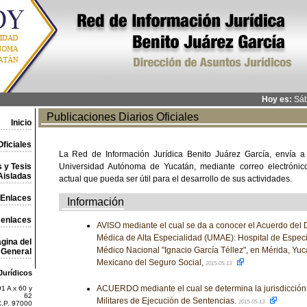
Hoy es:
Sáb
Publicaciones Diarios Oficiales
Inicio
ficiales
La Red de Información Jurídica Benito Juárez García, envía a
 y Tesis
Universidad Autónoma de Yucatán, mediante correo electrónico,
Aisladas
actual que pueda ser útil para el desarrollo de sus actividades.
Enlaces
Información
 enlaces
AVISO mediante el cual se da a conocer el Acuerdo del D
Médica de Alta Especialidad (UMAE): Hospital de Especi
gina del
Médico Nacional "Ignacio García Téllez", en Mérida, Yucat
General
Mexicano del Seguro Social,
2015-05-13
Jurídicos
ACUERDO mediante el cual se determina la jurisdicción
1 A x 60 y
62
Militares de Ejecución de Sentencias.
2015-05-13
C.P. 97000