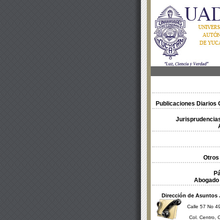
Publicaciones Diarios O
Jurisprudencias
Otros
Pá
Abogado 
Dirección de Asuntos 
Calle 57 No 49
Col. Centro, 