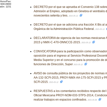
éfono/Fax:
 930-0900
sión: 1151
DECRETO por el que se aprueba el Convenio 138 sobre
Admisión al Empleo, adoptado en Ginebra el veintiséis d
novecientos setenta y tres.
2015-05-13
DECRETO por el que se adiciona una fracción X Bis al ar
Orgánica de la Administración Pública Federal.
2015-05-13
DECLARATORIA de vigencia de las normas mexicana
2015 y NMX-C-470-ONNCCE-2015.
2015-05-12
CONVOCATORIA para la participación como observadore
oposición para el ingreso al Servicio Profesional Docen
Media Superior y en el concurso para la promoción de d
funciones de Dirección, Super
2015-05-12
AVISO de consulta pública de los proyectos de norma
AA-132-SCFI-2015, PROY-NMX-AA-175-SCFI-2015 y P
SCFI-2015.
2015-05-12
RESPUESTAS a los comentarios recibidos respecto del
Oficial Mexicana PROY-NOM-033-STPS-2014, Condicion
realizar trabajos en espacios confinados.
2015-05-08