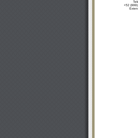
Tel
+52 (999)
Exten