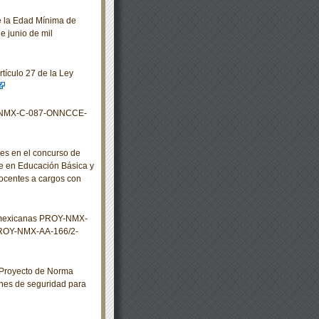
 la Edad Mínima de
e junio de mil
tículo 27 de la Ley
s NMX-C-087-ONNCCE-
s en el concurso de
te en Educación Básica y
ocentes a cargos con
s mexicanas PROY-NMX-
ROY-NMX-AA-166/2-
 Proyecto de Norma
es de seguridad para