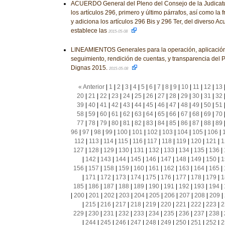
ACUERDO General del Pleno del Consejo de la Judicatu
los artículos 296, primero y último párrafos, así como la fr
y adiciona los artículos 296 Bis y 296 Ter, del diverso 
establece las
2015-05-08
LINEAMIENTOS Generales para la operación, aplicación
seguimiento, rendición de cuentas, y transparencia del
Dignas 2015.
2015-05-08
« Anterior
|
1
|
2
|
3
|
4
|
5
|
6
|
7
|
8
|
9
|
10
|
11
|
12
|
13
20
|
21
|
22
|
23
|
24
|
25
|
26
|
27
|
28
|
29
|
30
|
31
|
32
39
|
40
|
41
|
42
|
43
|
44
|
45
|
46
|
47
|
48
|
49
|
50
|
51
58
|
59
|
60
|
61
|
62
|
63
|
64
|
65
|
66
|
67
|
68
|
69
|
70
77
|
78
|
79
|
80
|
81
|
82
|
83
|
84
|
85
|
86
|
87
|
88
|
89
96
|
97
|
98
|
99
|
100
|
101
|
102
|
103
|
104
|
105
|
106
|
112
|
113
|
114
|
115
|
116
|
117
|
118
|
119
|
120
|
121
|
1
127
|
128
|
129
|
130
|
131
|
132
|
133
|
134
|
135
|
136
|
|
142
|
143
|
144
|
145
|
146
|
147
|
148
|
149
|
150
|
1
156
|
157
|
158
|
159
|
160
|
161
|
162
|
163
|
164
|
165
|
|
171
|
172
|
173
|
174
|
175
|
176
|
177
|
178
|
179
|
1
185
|
186
|
187
|
188
|
189
|
190
|
191
|
192
|
193
|
194
|
|
200
|
201
|
202
|
203
|
204
|
205
|
206
|
207
|
208
|
209
|
|
215
|
216
|
217
|
218
|
219
|
220
|
221
|
222
|
223
|
2
229
|
230
|
231
|
232
|
233
|
234
|
235
|
236
|
237
|
238
|
|
244
|
245
|
246
|
247
|
248
|
249
|
250
|
251
|
252
|
2