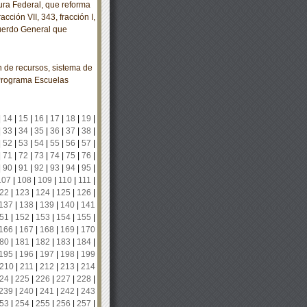
ra Federal, que reforma
acción VII, 343, fracción I,
Acuerdo General que
 de recursos, sistema de
 Programa Escuelas
|
14
|
15
|
16
|
17
|
18
|
19
|
|
33
|
34
|
35
|
36
|
37
|
38
|
|
52
|
53
|
54
|
55
|
56
|
57
|
|
71
|
72
|
73
|
74
|
75
|
76
|
|
90
|
91
|
92
|
93
|
94
|
95
|
107
|
108
|
109
|
110
|
111
|
22
|
123
|
124
|
125
|
126
|
137
|
138
|
139
|
140
|
141
51
|
152
|
153
|
154
|
155
|
166
|
167
|
168
|
169
|
170
80
|
181
|
182
|
183
|
184
|
195
|
196
|
197
|
198
|
199
210
|
211
|
212
|
213
|
214
24
|
225
|
226
|
227
|
228
|
239
|
240
|
241
|
242
|
243
53
|
254
|
255
|
256
|
257
|