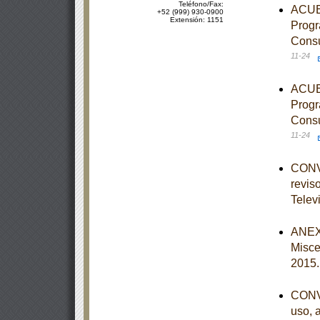
Teléfono/Fax:
ACUER
+52 (999) 930-0900
Extensión: 1151
Progr
Consu
11-24
ACUER
Progr
Consu
11-24
CONVO
reviso
Telev
ANEXO
Misce
2015
CONVO
uso, 