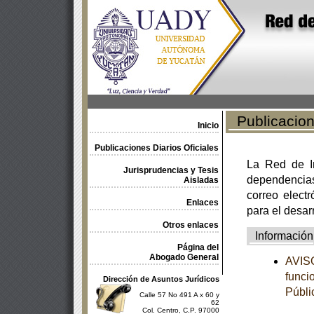
Publicacione
Inicio
Publicaciones Diarios Oficiales
La Red de In
Jurisprudencias y Tesis
dependencia
Aisladas
correo electr
Enlaces
para el desar
Otros enlaces
Información
Página del
Abogado General
AVISO
funci
Dirección de Asuntos Jurídicos
Públi
Calle 57 No 491 A x 60 y
62
Col. Centro, C.P. 97000