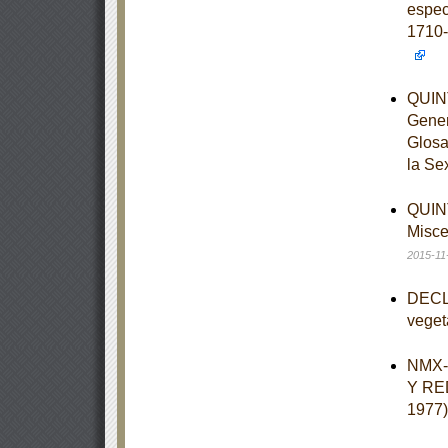
espec
1710-
QUINT
Gener
Glosa
la Se
QUINT
Misce
2015-11
DECLA
veget
NMX-
Y RE
1977