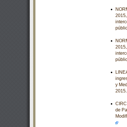
NORM
2015,
inter
públi
NORM
2015,
inter
públi
LINEA
ingre
y Med
2015
CIRCU
de Pa
Modif