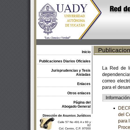
Publicacione
Inicio
Publicaciones Diarios Oficiales
La Red de In
Jurisprudencias y Tesis
dependencia
Aisladas
correo electr
Enlaces
para el desar
Otros enlaces
Información
Página del
Abogado General
DECRE
del C
Dirección de Asuntos Jurídicos
para 
Calle 57 No 491 A x 60 y
62
Proce
Col. Centro, C.P. 97000