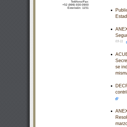
Teléfono/Fax:
+52 (999) 930-0900
Extensión: 1151
Publi
Esta
ANEXO
Segur
03-11
ACUER
Secre
se in
mism
DECRE
contr
ANEXO
Resol
marzo