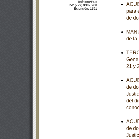
Teléfono/Fax:
ACUER
+52 (999) 930-0900
Extensión: 1151
para 
de d
MANUA
de la
TERCE
Gener
21 y 
ACUER
de do
Justi
del d
conoc
ACUER
de do
Justi