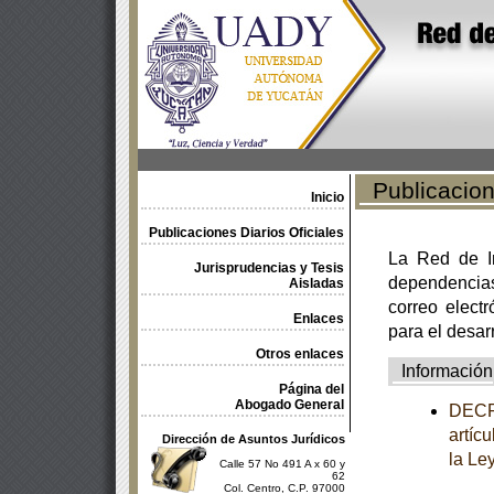
Publicacione
Inicio
Publicaciones Diarios Oficiales
La Red de In
Jurisprudencias y Tesis
dependencia
Aisladas
correo electr
Enlaces
para el desar
Otros enlaces
Información
Página del
Abogado General
DECRE
artícu
Dirección de Asuntos Jurídicos
la Le
Calle 57 No 491 A x 60 y
62
Col. Centro, C.P. 97000