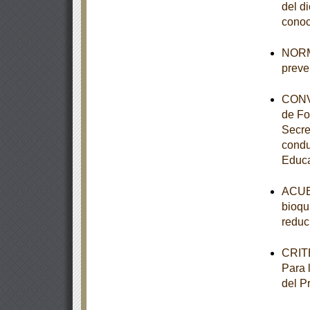
del d
conoc
NORMA
preve
CONVE
de Fo
Secre
condu
Educa
ACUER
bioqu
reduc
CRITE
Para 
del P