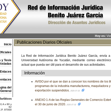
Hoy es:
Vie
Publicaciones Diarios Oficiales
Inicio
ficiales
La Red de Información Jurídica Benito Juárez García, envía a
 y Tesis
Universidad Autónoma de Yucatán, mediante correo electrónico,
Aisladas
actual que pueda ser útil para el desarrollo de sus actividades.
Enlaces
Información
 enlaces
AVISO por el que se dan a conocer los nombres de los ti
programas de la industria manufacturera, maquiladora y 
gina del
exportación suspendidos.
General
2020-07-02
Jurídicos
ANEXO 1-A de las Reglas Generales de Comercio Exteri
el 30 de junio de 2020.
1 A x 60 y
2020-07-02
62
C.P. 97000