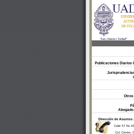
Publicaciones Diarios O
Jurisprudencias
Otros
Pá
Abogado 
Dirección de Asuntos 
Calle 57 No 49
Col. Centro, 