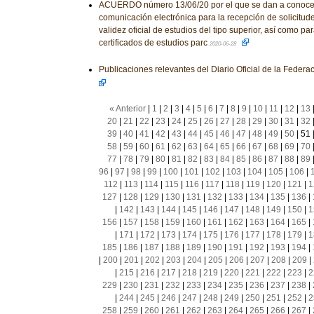
ACUERDO número 13/06/20 por el que se dan a conocer
comunicación electrónica para la recepción de solicitud
validez oficial de estudios del tipo superior, así como pa
certificados de estudios parc
2020-06-28
Publicaciones relevantes del Diario Oficial de la Feder
« Anterior
|
1
|
2
|
3
|
4
|
5
|
6
|
7
|
8
|
9
|
10
|
11
|
12
|
13
20
|
21
|
22
|
23
|
24
|
25
|
26
|
27
|
28
|
29
|
30
|
31
|
32
39
|
40
|
41
|
42
|
43
|
44
|
45
|
46
|
47
|
48
|
49
|
50
|
51
58
|
59
|
60
|
61
|
62
|
63
|
64
|
65
|
66
|
67
|
68
|
69
|
70
77
|
78
|
79
|
80
|
81
|
82
|
83
|
84
|
85
|
86
|
87
|
88
|
89
96
|
97
|
98
|
99
|
100
|
101
|
102
|
103
|
104
|
105
|
106
|
112
|
113
|
114
|
115
|
116
|
117
|
118
|
119
|
120
|
121
|
1
127
|
128
|
129
|
130
|
131
|
132
|
133
|
134
|
135
|
136
|
|
142
|
143
|
144
|
145
|
146
|
147
|
148
|
149
|
150
|
1
156
|
157
|
158
|
159
|
160
|
161
|
162
|
163
|
164
|
165
|
|
171
|
172
|
173
|
174
|
175
|
176
|
177
|
178
|
179
|
1
185
|
186
|
187
|
188
|
189
|
190
|
191
|
192
|
193
|
194
|
|
200
|
201
|
202
|
203
|
204
|
205
|
206
|
207
|
208
|
209
|
|
215
|
216
|
217
|
218
|
219
|
220
|
221
|
222
|
223
|
2
229
|
230
|
231
|
232
|
233
|
234
|
235
|
236
|
237
|
238
|
|
244
|
245
|
246
|
247
|
248
|
249
|
250
|
251
|
252
|
2
258
|
259
|
260
|
261
|
262
|
263
|
264
|
265
|
266
|
267
|