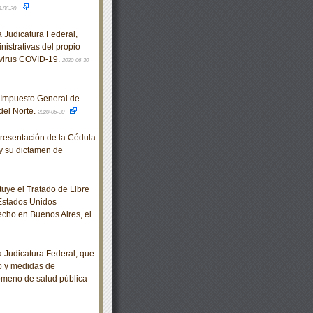
0-06-30
Judicatura Federal,
nistrativas del propio
 virus COVID-19.
2020-06-30
 Impuesto General de
del Norte.
2020-06-30
resentación de la Cédula
y su dictamen de
tuye el Tratado de Libre
 Estados Unidos
cho en Buenos Aires, el
Judicatura Federal, que
jo y medidas de
nómeno de salud pública