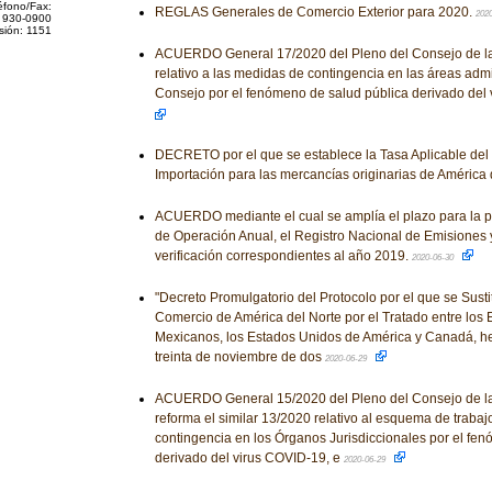
éfono/Fax:
REGLAS Generales de Comercio Exterior para 2020.
202
 930-0900
sión: 1151
ACUERDO General 17/2020 del Pleno del Consejo de la 
relativo a las medidas de contingencia en las áreas admi
Consejo por el fenómeno de salud pública derivado del
DECRETO por el que se establece la Tasa Aplicable del
Importación para las mercancías originarias de América 
ACUERDO mediante el cual se amplía el plazo para la p
de Operación Anual, el Registro Nacional de Emisiones 
verificación correspondientes al año 2019.
2020-06-30
"Decreto Promulgatorio del Protocolo por el que se Susti
Comercio de América del Norte por el Tratado entre los
Mexicanos, los Estados Unidos de América y Canadá, he
treinta de noviembre de dos
2020-06-29
ACUERDO General 15/2020 del Pleno del Consejo de la 
reforma el similar 13/2020 relativo al esquema de traba
contingencia en los Órganos Jurisdiccionales por el fe
derivado del virus COVID-19, e
2020-06-29