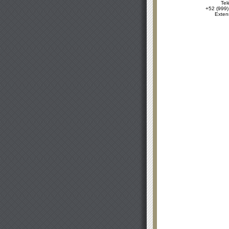
Tel
+52 (999)
Exten