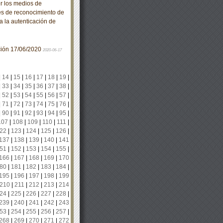
 los medios de
es de reconocimiento de
ra la autenticación de
ación 17/06/2020
2020-06-17
|
14
|
15
|
16
|
17
|
18
|
19
|
|
33
|
34
|
35
|
36
|
37
|
38
|
|
52
|
53
|
54
|
55
|
56
|
57
|
|
71
|
72
|
73
|
74
|
75
|
76
|
|
90
|
91
|
92
|
93
|
94
|
95
|
107
|
108
|
109
|
110
|
111
|
22
|
123
|
124
|
125
|
126
|
137
|
138
|
139
|
140
|
141
51
|
152
|
153
|
154
|
155
|
166
|
167
|
168
|
169
|
170
80
|
181
|
182
|
183
|
184
|
195
|
196
|
197
|
198
|
199
210
|
211
|
212
|
213
|
214
24
|
225
|
226
|
227
|
228
|
239
|
240
|
241
|
242
|
243
53
|
254
|
255
|
256
|
257
|
268
|
269
|
270
|
271
|
272