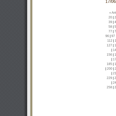
17/0
« Ant
20
|
39
|
58
|
77
|
96
|
97
112
|
127
|
|
1
156
|
|
1
185
|
|
200
|
|
2
229
|
|
2
258
|