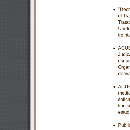
"Decr
el Tr
Trata
Unido
trein
ACUER
Judic
esque
Órgan
deriv
ACUER
medio
solic
tipo s
estud
Publi