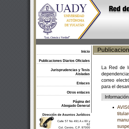
Publicacione
Inicio
Publicaciones Diarios Oficiales
La Red de In
Jurisprudencias y Tesis
dependencia
Aisladas
correo electr
Enlaces
para el desar
Otros enlaces
Información
Página del
Abogado General
AVISO
titul
Dirección de Asuntos Jurídicos
manuf
Calle 57 No 491 A x 60 y
62
suspe
Col. Centro, C.P. 97000