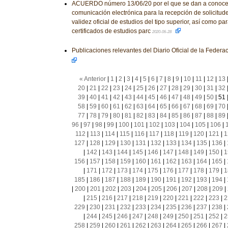
ACUERDO número 13/06/20 por el que se dan a conocer
comunicación electrónica para la recepción de solicitud
validez oficial de estudios del tipo superior, así como pa
certificados de estudios parc
2020-06-28
Publicaciones relevantes del Diario Oficial de la Feder
« Anterior
|
1
|
2
|
3
|
4
|
5
|
6
|
7
|
8
|
9
|
10
|
11
|
12
|
13
20
|
21
|
22
|
23
|
24
|
25
|
26
|
27
|
28
|
29
|
30
|
31
|
32
39
|
40
|
41
|
42
|
43
|
44
|
45
|
46
|
47
|
48
|
49
|
50
|
51
58
|
59
|
60
|
61
|
62
|
63
|
64
|
65
|
66
|
67
|
68
|
69
|
70
77
|
78
|
79
|
80
|
81
|
82
|
83
|
84
|
85
|
86
|
87
|
88
|
89
96
|
97
|
98
|
99
|
100
|
101
|
102
|
103
|
104
|
105
|
106
|
112
|
113
|
114
|
115
|
116
|
117
|
118
|
119
|
120
|
121
|
1
127
|
128
|
129
|
130
|
131
|
132
|
133
|
134
|
135
|
136
|
|
142
|
143
|
144
|
145
|
146
|
147
|
148
|
149
|
150
|
1
156
|
157
|
158
|
159
|
160
|
161
|
162
|
163
|
164
|
165
|
|
171
|
172
|
173
|
174
|
175
|
176
|
177
|
178
|
179
|
1
185
|
186
|
187
|
188
|
189
|
190
|
191
|
192
|
193
|
194
|
|
200
|
201
|
202
|
203
|
204
|
205
|
206
|
207
|
208
|
209
|
|
215
|
216
|
217
|
218
|
219
|
220
|
221
|
222
|
223
|
2
229
|
230
|
231
|
232
|
233
|
234
|
235
|
236
|
237
|
238
|
|
244
|
245
|
246
|
247
|
248
|
249
|
250
|
251
|
252
|
2
258
|
259
|
260
|
261
|
262
|
263
|
264
|
265
|
266
|
267
|