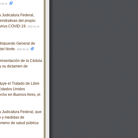
0-06-30
Judicatura Federal,
nistrativas del propio
 virus COVID-19.
2020-06-30
 Impuesto General de
del Norte.
2020-06-30
resentación de la Cédula
y su dictamen de
tuye el Tratado de Libre
 Estados Unidos
cho en Buenos Aires, el
Judicatura Federal, que
jo y medidas de
nómeno de salud pública