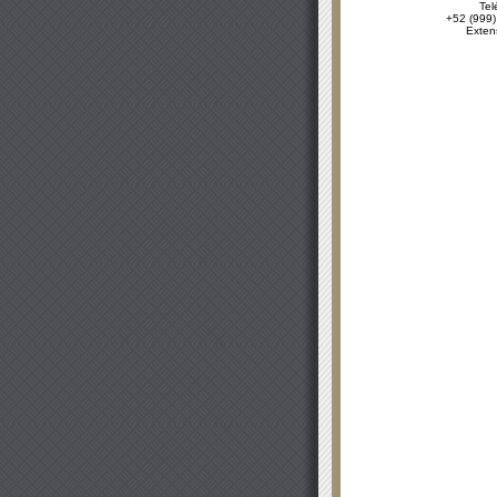
Tel
+52 (999)
Exten