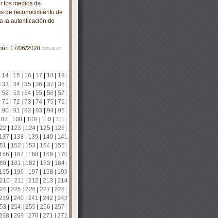
 los medios de
es de reconocimiento de
ra la autenticación de
ación 17/06/2020
2020-06-17
|
14
|
15
|
16
|
17
|
18
|
19
|
|
33
|
34
|
35
|
36
|
37
|
38
|
|
52
|
53
|
54
|
55
|
56
|
57
|
|
71
|
72
|
73
|
74
|
75
|
76
|
|
90
|
91
|
92
|
93
|
94
|
95
|
107
|
108
|
109
|
110
|
111
|
22
|
123
|
124
|
125
|
126
|
137
|
138
|
139
|
140
|
141
51
|
152
|
153
|
154
|
155
|
166
|
167
|
168
|
169
|
170
80
|
181
|
182
|
183
|
184
|
195
|
196
|
197
|
198
|
199
210
|
211
|
212
|
213
|
214
24
|
225
|
226
|
227
|
228
|
239
|
240
|
241
|
242
|
243
53
|
254
|
255
|
256
|
257
|
268
|
269
|
270
|
271
|
272