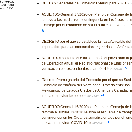
éfono/Fax:
REGLAS Generales de Comercio Exterior para 2020.
202
 930-0900
sión: 1151
ACUERDO General 17/2020 del Pleno del Consejo de la 
relativo a las medidas de contingencia en las áreas admi
Consejo por el fenómeno de salud pública derivado del
DECRETO por el que se establece la Tasa Aplicable del
Importación para las mercancías originarias de América 
ACUERDO mediante el cual se amplía el plazo para la p
de Operación Anual, el Registro Nacional de Emisiones 
verificación correspondientes al año 2019.
2020-06-30
"Decreto Promulgatorio del Protocolo por el que se Susti
Comercio de América del Norte por el Tratado entre los
Mexicanos, los Estados Unidos de América y Canadá, he
treinta de noviembre de dos
2020-06-29
ACUERDO General 15/2020 del Pleno del Consejo de la 
reforma el similar 13/2020 relativo al esquema de traba
contingencia en los Órganos Jurisdiccionales por el fe
derivado del virus COVID-19, e
2020-06-29