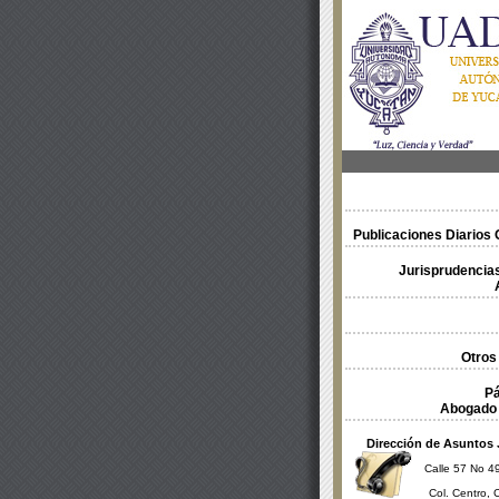
Publicaciones Diarios O
Jurisprudencias
Otros
Pá
Abogado 
Dirección de Asuntos 
Calle 57 No 49
Col. Centro, 