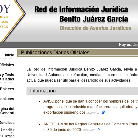
Hoy es:
Jue
Publicaciones Diarios Oficiales
Inicio
ficiales
La Red de Información Jurídica Benito Juárez García, envía a
 y Tesis
Universidad Autónoma de Yucatán, mediante correo electrónico,
Aisladas
actual que pueda ser útil para el desarrollo de sus actividades.
Enlaces
Información
 enlaces
AVISO por el que se dan a conocer los nombres de los ti
programas de la industria manufacturera, maquiladora y 
gina del
exportación suspendidos.
General
2020-07-02
Jurídicos
ANEXO 1-A de las Reglas Generales de Comercio Exteri
el 30 de junio de 2020.
1 A x 60 y
2020-07-02
62
C.P. 97000