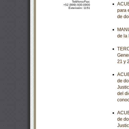
Teléfono/Fax:
ACUER
+52 (999) 930-0900
Extensión: 1151
para 
de d
MANUA
de la
TERCE
Gener
21 y 
ACUER
de do
Justi
del d
conoc
ACUER
de do
Justi