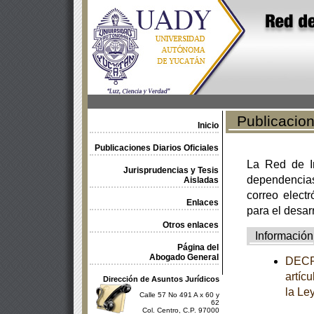
Publicacione
Inicio
Publicaciones Diarios Oficiales
La Red de In
Jurisprudencias y Tesis
dependencia
Aisladas
correo electr
Enlaces
para el desar
Otros enlaces
Información
Página del
Abogado General
DECRE
artícu
Dirección de Asuntos Jurídicos
la Le
Calle 57 No 491 A x 60 y
62
Col. Centro, C.P. 97000