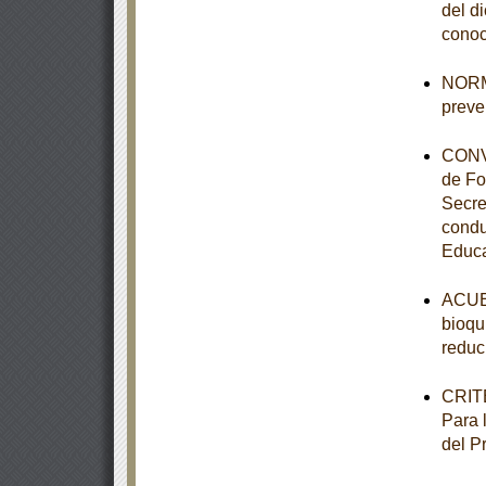
del d
conoc
NORMA
preve
CONVE
de Fo
Secre
condu
Educa
ACUER
bioqu
reduc
CRITE
Para 
del P