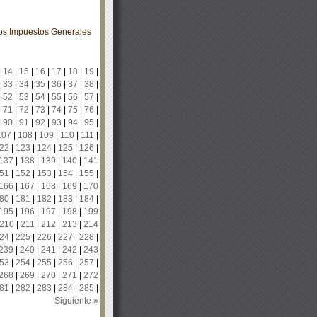
los Impuestos Generales
|
14
|
15
|
16
|
17
|
18
|
19
|
|
33
|
34
|
35
|
36
|
37
|
38
|
|
52
|
53
|
54
|
55
|
56
|
57
|
|
71
|
72
|
73
|
74
|
75
|
76
|
|
90
|
91
|
92
|
93
|
94
|
95
|
107
|
108
|
109
|
110
|
111
|
22
|
123
|
124
|
125
|
126
|
137
|
138
|
139
|
140
|
141
51
|
152
|
153
|
154
|
155
|
166
|
167
|
168
|
169
|
170
80
|
181
|
182
|
183
|
184
|
195
|
196
|
197
|
198
|
199
210
|
211
|
212
|
213
|
214
24
|
225
|
226
|
227
|
228
|
239
|
240
|
241
|
242
|
243
53
|
254
|
255
|
256
|
257
|
268
|
269
|
270
|
271
|
272
81
|
282
|
283
|
284
|
285
|
Siguiente »