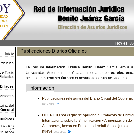
Hoy es:
Jue
Publicaciones Diarios Oficiales
Inicio
ficiales
La Red de Información Jurídica Benito Juárez García, envía a
 y Tesis
Universidad Autónoma de Yucatán, mediante correo electrónico,
Aisladas
actual que pueda ser útil para el desarrollo de sus actividades.
Enlaces
Información
 enlaces
Publicaciones relevantes del Diario Oficial del Gobiern
2018-08-29
gina del
General
DECRETO por el que se aprueba el Protocolo de Enmie
Jurídicos
Internacional sobre la Simplificación y Armonización de
Aduaneros, hecho en Bruselas el veintiséis de junio de 
1 A x 60 y
62
nueve.
2018-08-21
C.P. 97000