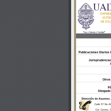
Publicaciones Diarios O
Jurisprudencias
Otros
Pá
Abogado 
Dirección de Asuntos 
Calle 57 No 49
Col. Centro, 