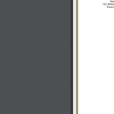
Tel
+52 (999)
Exten