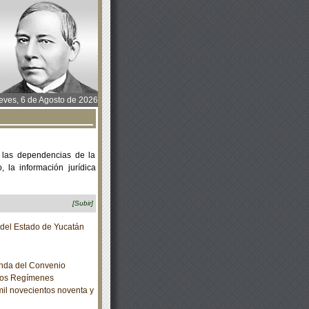
ves, 6 de Agosto de 2026
 las dependencias de la
 la información jurídica
[Subir]
o del Estado de Yucatán
nda del Convenio
 los Regímenes
mil novecientos noventa y