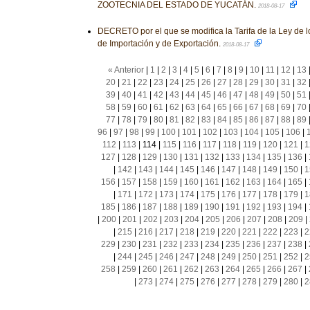
ZOOTECNIA DEL ESTADO DE YUCATÁN.
2018-08-17
DECRETO por el que se modifica la Tarifa de la Ley de 
de Importación y de Exportación.
2018-08-17
« Anterior
|
1
|
2
|
3
|
4
|
5
|
6
|
7
|
8
|
9
|
10
|
11
|
12
|
13
20
|
21
|
22
|
23
|
24
|
25
|
26
|
27
|
28
|
29
|
30
|
31
|
32
39
|
40
|
41
|
42
|
43
|
44
|
45
|
46
|
47
|
48
|
49
|
50
|
51
58
|
59
|
60
|
61
|
62
|
63
|
64
|
65
|
66
|
67
|
68
|
69
|
70
77
|
78
|
79
|
80
|
81
|
82
|
83
|
84
|
85
|
86
|
87
|
88
|
89
96
|
97
|
98
|
99
|
100
|
101
|
102
|
103
|
104
|
105
|
106
|
112
|
113
|
114
|
115
|
116
|
117
|
118
|
119
|
120
|
121
|
1
127
|
128
|
129
|
130
|
131
|
132
|
133
|
134
|
135
|
136
|
|
142
|
143
|
144
|
145
|
146
|
147
|
148
|
149
|
150
|
1
156
|
157
|
158
|
159
|
160
|
161
|
162
|
163
|
164
|
165
|
|
171
|
172
|
173
|
174
|
175
|
176
|
177
|
178
|
179
|
1
185
|
186
|
187
|
188
|
189
|
190
|
191
|
192
|
193
|
194
|
|
200
|
201
|
202
|
203
|
204
|
205
|
206
|
207
|
208
|
209
|
|
215
|
216
|
217
|
218
|
219
|
220
|
221
|
222
|
223
|
2
229
|
230
|
231
|
232
|
233
|
234
|
235
|
236
|
237
|
238
|
|
244
|
245
|
246
|
247
|
248
|
249
|
250
|
251
|
252
|
2
258
|
259
|
260
|
261
|
262
|
263
|
264
|
265
|
266
|
267
|
|
273
|
274
|
275
|
276
|
277
|
278
|
279
|
280
|
2