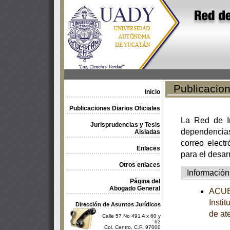
Publicacione
Inicio
Publicaciones Diarios Oficiales
La Red de In
Jurisprudencias y Tesis
dependencia
Aisladas
correo electr
Enlaces
para el desar
Otros enlaces
Información
Página del
Abogado General
ACUER
Insti
Dirección de Asuntos Jurídicos
de at
Calle 57 No 491 A x 60 y
62
Col. Centro, C.P. 97000