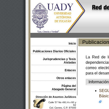
Publicacione
Inicio
Publicaciones Diarios Oficiales
La Red de In
Jurisprudencias y Tesis
dependencia
Aisladas
correo electr
Enlaces
para el desar
Otros enlaces
Información
Página del
Abogado General
SEGUN
Básic
Dirección de Asuntos Jurídicos
Calle 57 No 491 A x 60 y
62
Col. Centro, C.P. 97000