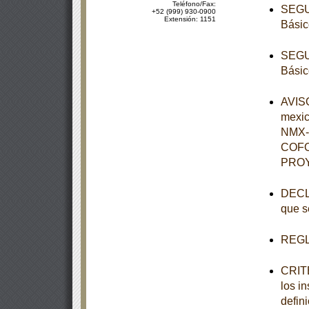
Teléfono/Fax:
SEGUN
+52 (999) 930-0900
Extensión: 1151
Básic
SEGUN
Básic
AVISO
mexi
NMX-
COFO
PROY
DECLA
que s
REGL
CRITE
los i
defini