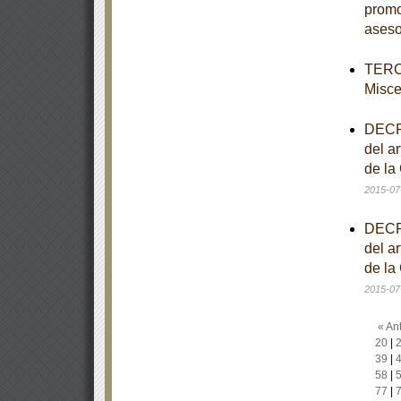
promo
aseso
TERCE
Misce
DECRE
del ar
de la
2015-07
DECRE
del ar
de la
2015-07
« Ant
20
|
39
|
58
|
77
|