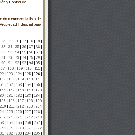
ón y Control de
 da a conocer la lista de
 Propiedad Industrial para
|
14
|
15
|
16
|
17
|
18
|
19
|
|
33
|
34
|
35
|
36
|
37
|
38
|
|
52
|
53
|
54
|
55
|
56
|
57
|
|
71
|
72
|
73
|
74
|
75
|
76
|
|
90
|
91
|
92
|
93
|
94
|
95
|
107
|
108
|
109
|
110
|
111
|
22
|
123
|
124
|
125
|
126
|
137
|
138
|
139
|
140
|
141
51
|
152
|
153
|
154
|
155
|
166
|
167
|
168
|
169
|
170
80
|
181
|
182
|
183
|
184
|
195
|
196
|
197
|
198
|
199
210
|
211
|
212
|
213
|
214
24
|
225
|
226
|
227
|
228
|
239
|
240
|
241
|
242
|
243
53
|
254
|
255
|
256
|
257
|
268
|
269
|
270
|
271
|
272
81
|
282
|
283
|
284
|
285
|