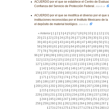
ACUERDO por el que se establece el Centro de Evaluaci
Confianza del Servicio de Protección Federal.
2018-05-14
ACUERDO por el que se modifica el diverso por el que se
instituciones reconocidas por el Instituto Mexicano de la
el depósito de material biológico.
2018-05-11
« Anterior
|
1
|
2
|
3
|
4
|
5
|
6
|
7
|
8
|
9
|
10
|
11
|
12
|
13
20
|
21
|
22
|
23
|
24
|
25
|
26
|
27
|
28
|
29
|
30
|
31
|
32
39
|
40
|
41
|
42
|
43
|
44
|
45
|
46
|
47
|
48
|
49
|
50
|
51
58
|
59
|
60
|
61
|
62
|
63
|
64
|
65
|
66
|
67
|
68
|
69
|
70
77
|
78
|
79
|
80
|
81
|
82
|
83
|
84
|
85
|
86
|
87
|
88
|
89
96
|
97
|
98
|
99
|
100
|
101
|
102
|
103
|
104
|
105
|
106
|
112
|
113
|
114
|
115
|
116
|
117
|
118
|
119
|
120
|
121
|
1
127
|
128
|
129
|
130
|
131
|
132
|
133
|
134
|
135
|
136
|
|
142
|
143
|
144
|
145
|
146
|
147
|
148
|
149
|
150
|
1
156
|
157
|
158
|
159
|
160
|
161
|
162
|
163
|
164
|
165
|
|
171
|
172
|
173
|
174
|
175
|
176
|
177
|
178
|
179
|
1
185
|
186
|
187
|
188
|
189
|
190
|
191
|
192
|
193
|
194
|
|
200
|
201
|
202
|
203
|
204
|
205
|
206
|
207
|
208
|
209
|
|
215
|
216
|
217
|
218
|
219
|
220
|
221
|
222
|
223
|
2
229
|
230
|
231
|
232
|
233
|
234
|
235
|
236
|
237
|
238
|
|
244
|
245
|
246
|
247
|
248
|
249
|
250
|
251
|
252
|
2
258
|
259
|
260
|
261
|
262
|
263
|
264
|
265
|
266
|
267
|
|
273
|
274
|
275
|
276
|
277
|
278
|
279
|
280
|
2