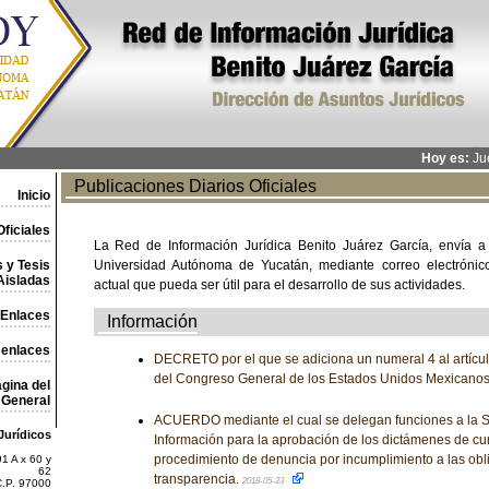
Hoy es:
Jue
Publicaciones Diarios Oficiales
Inicio
ficiales
La Red de Información Jurídica Benito Juárez García, envía a
 y Tesis
Universidad Autónoma de Yucatán, mediante correo electrónico,
Aisladas
actual que pueda ser útil para el desarrollo de sus actividades.
Enlaces
Información
 enlaces
DECRETO por el que se adiciona un numeral 4 al artícul
del Congreso General de los Estados Unidos Mexicano
gina del
General
ACUERDO mediante el cual se delegan funciones a la Se
Jurídicos
Información para la aprobación de los dictámenes de cu
procedimiento de denuncia por incumplimiento a las obl
1 A x 60 y
62
transparencia.
2018-05-23
C.P. 97000