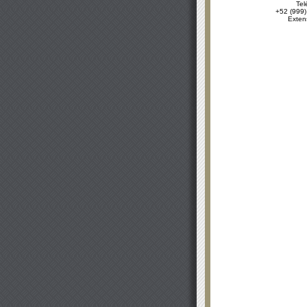
Tel
+52 (999)
Exten