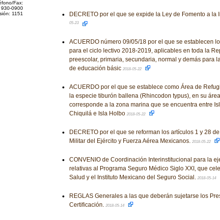
éfono/Fax:
 930-0900
sión: 1151
DECRETO por el que se expide la Ley de Fomento a la Ind
05-23
ACUERDO número 09/05/18 por el que se establecen los
para el ciclo lectivo 2018-2019, aplicables en toda la R
preescolar, primaria, secundaria, normal y demás para l
de educación básic
2018-05-22
ACUERDO por el que se establece como Área de Refugio
la especie tiburón ballena (Rhincodon typus), en su áre
corresponde a la zona marina que se encuentra entre Isl
Chiquilá e Isla Holbo
2018-05-22
DECRETO por el que se reforman los artículos 1 y 28 de
Militar del Ejército y Fuerza Aérea Mexicanos.
2018-05-22
CONVENIO de Coordinación Interinstitucional para la e
relativas al Programa Seguro Médico Siglo XXI, que cele
Salud y el Instituto Mexicano del Seguro Social.
2018-05-14
REGLAS Generales a las que deberán sujetarse los Pres
Certificación.
2018-05-14