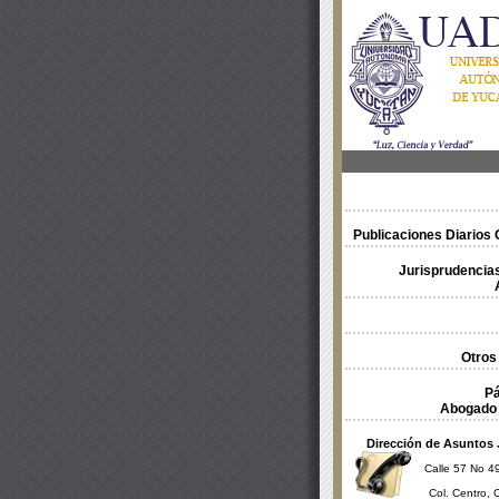
Publicaciones Diarios O
Jurisprudencias
Otros
Pá
Abogado 
Dirección de Asuntos 
Calle 57 No 49
Col. Centro, 