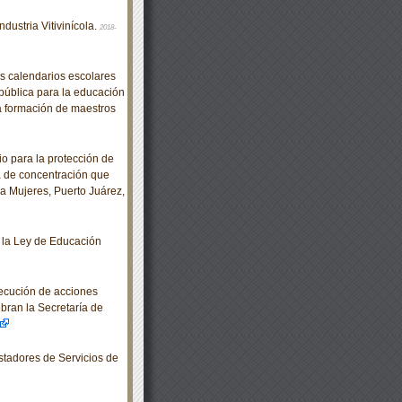
ustria Vitivinícola.
2018-
 calendarios escolares
epública para la educación
a formación de maestros
 para la protección de
a de concentración que
a Mujeres, Puerto Juárez,
 la Ley de Educación
jecución de acciones
bran la Secretaría de
tadores de Servicios de