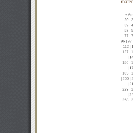
mater
« Ant
20
|
39
|
58
|
77
|
96
|
97
112
|
127
|
|
1
156
|
|
1
185
|
|
200
|
|
2
229
|
|
2
258
|