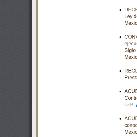
DECRE
Ley d
Mexi
CONVE
ejecu
Siglo 
Mexic
REGLA
Prest
ACUER
Contr
05-14
ACUER
conoce
Mexic