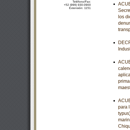
Teléfono/Fax:
ACUER
+52 (999) 930-0900
Extensión: 1151
Secre
los d
denun
trans
DECRE
Indust
ACUER
calen
aplic
prima
maest
ACUER
para 
typus
marin
Chiqu