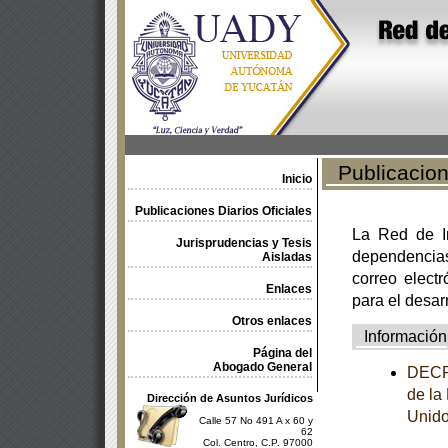
Publicacione
Inicio
Publicaciones Diarios Oficiales
La Red de In
Jurisprudencias y Tesis
dependencia
Aisladas
correo electr
Enlaces
para el desar
Otros enlaces
Información
Página del
Abogado General
DECRE
de la
Dirección de Asuntos Jurídicos
Unido
Calle 57 No 491 A x 60 y
62
Col. Centro, C.P. 97000