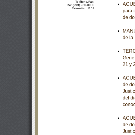
Teléfono/Fax:
ACUER
+52 (999) 930-0900
Extensión: 1151
para 
de d
MANUA
de la
TERCE
Gener
21 y 
ACUER
de do
Justi
del d
conoc
ACUER
de do
Justi