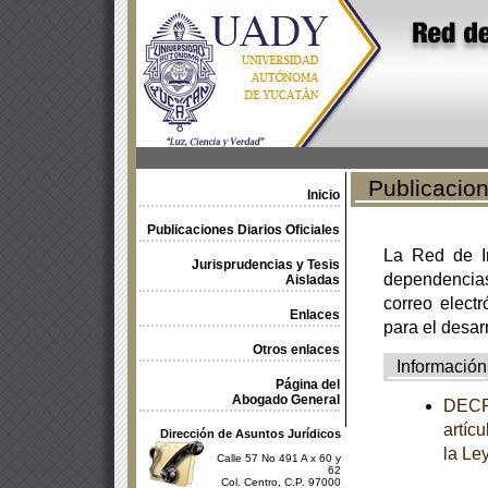
Publicacione
Inicio
Publicaciones Diarios Oficiales
La Red de In
Jurisprudencias y Tesis
dependencia
Aisladas
correo electr
Enlaces
para el desar
Otros enlaces
Información
Página del
Abogado General
DECRE
artícu
Dirección de Asuntos Jurídicos
la Le
Calle 57 No 491 A x 60 y
62
Col. Centro, C.P. 97000