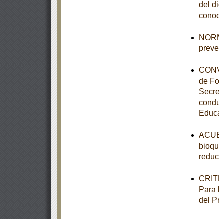
del d
conoc
NORMA
preve
CONVE
de Fo
Secre
condu
Educa
ACUER
bioqu
reduc
CRITE
Para 
del P