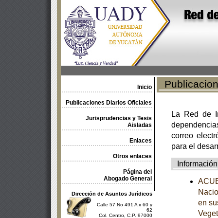
Publicacione
Inicio
Publicaciones Diarios Oficiales
La Red de In
Jurisprudencias y Tesis
dependencia
Aisladas
correo electr
Enlaces
para el desar
Otros enlaces
Información
Página del
Abogado General
ACUER
Nacio
Dirección de Asuntos Jurídicos
en su
Calle 57 No 491 A x 60 y
62
Veget
Col. Centro, C.P. 97000