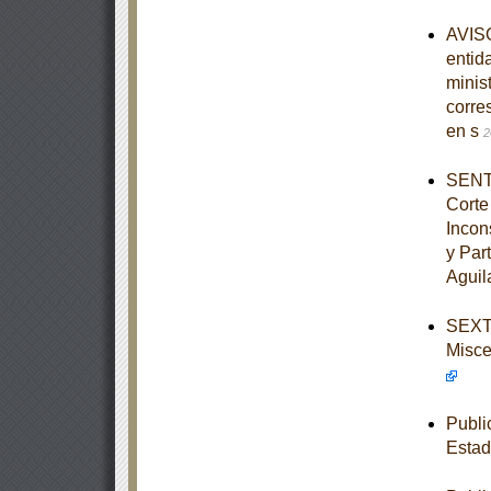
AVISO
entid
minist
corre
en s
2
SENTE
Corte
Incon
y Par
Aguil
SEXTA
Misce
Publi
Estad