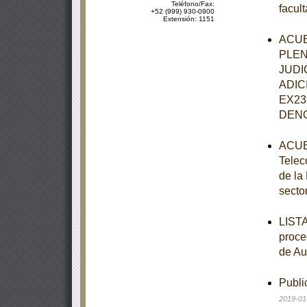
Teléfono/Fax:
facul
+52 (999) 930-0900
Extensión: 1151
ACUE
PLEN
JUDI
ADIC
EX23
DENO
ACUER
Telec
de la
secto
LISTA
proce
de Au
Publi
2019-01