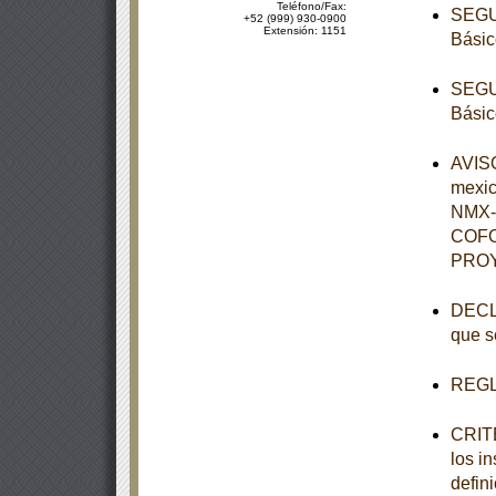
Teléfono/Fax:
SEGUN
+52 (999) 930-0900
Extensión: 1151
Básic
SEGUN
Básic
AVISO
mexi
NMX-
COFO
PROY
DECLA
que s
REGL
CRITE
los i
defini