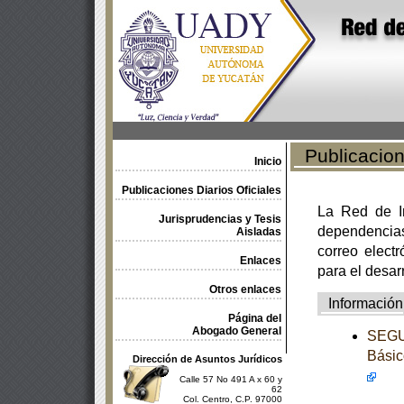
Publicacione
Inicio
Publicaciones Diarios Oficiales
La Red de In
Jurisprudencias y Tesis
dependencia
Aisladas
correo electr
Enlaces
para el desar
Otros enlaces
Información
Página del
Abogado General
SEGUN
Básic
Dirección de Asuntos Jurídicos
Calle 57 No 491 A x 60 y
62
Col. Centro, C.P. 97000