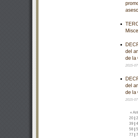
promo
aseso
TERCE
Misce
DECRE
del ar
de la
2015-07
DECRE
del ar
de la
2015-07
« Ant
20
|
39
|
58
|
77
|