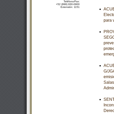
Teléfono/Fax:
+52 (999) 930-0900
Extensión: 1151
ACUER
Elect
para 
PROY
SEGOB
preve
protec
emerg
ACUER
G/JGA
emisi
Salas
Admin
SENTE
Incon
Derec