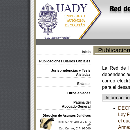
Publicacione
Inicio
Publicaciones Diarios Oficiales
La Red de In
Jurisprudencias y Tesis
dependencia
Aisladas
correo electr
Enlaces
para el desar
Otros enlaces
Información
Página del
Abogado General
DECRE
Ley F
Dirección de Asuntos Jurídicos
el qu
Calle 57 No 491 A x 60 y
62
Armas
Col. Centro, C.P. 97000