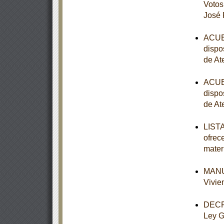
Votos
José 
ACUER
dispo
de At
ACUER
dispo
de At
LISTA
ofrec
mater
MANUA
Vivie
DECRE
Ley G