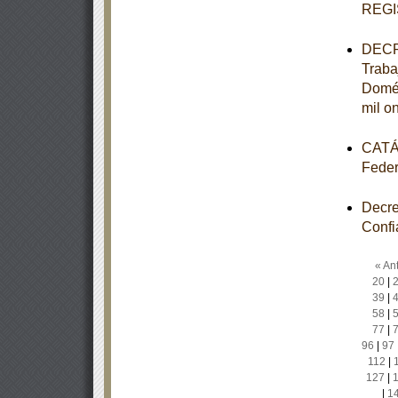
REGI
DECRE
Traba
Domés
mil o
CATÁL
Feder
Decre
Confi
« Ant
20
|
39
|
58
|
77
|
96
|
97
112
|
127
|
|
1