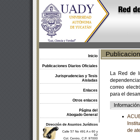
Publicacione
Inicio
Publicaciones Diarios Oficiales
La Red de In
Jurisprudencias y Tesis
dependencia
Aisladas
correo electr
Enlaces
para el desar
Otros enlaces
Información
Página del
Abogado General
ACUER
Insti
Dirección de Asuntos Jurídicos
de at
Calle 57 No 491 A x 60 y
62
Col. Centro, C.P. 97000