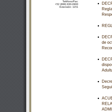
Teléfono/Fax:
DECRE
+52 (999) 930-0900
Extensión: 1151
Regla
Respo
REGL
DECRE
de oc
Recon
DECRE
dispo
Adult
Decre
Segui
ACUE
RELA
ADMI