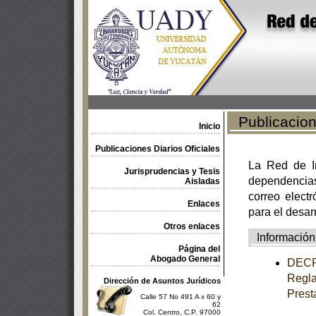
Publicacione
Inicio
Publicaciones Diarios Oficiales
La Red de In
Jurisprudencias y Tesis
dependencia
Aisladas
correo electr
Enlaces
para el desar
Otros enlaces
Información
Página del
Abogado General
DECRE
Regla
Dirección de Asuntos Jurídicos
Prest
Calle 57 No 491 A x 60 y
62
Col. Centro, C.P. 97000