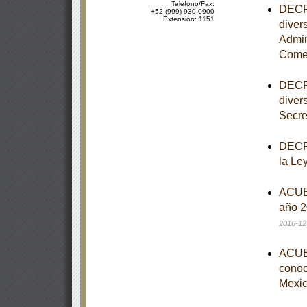
Teléfono/Fax:
DECRE
+52 (999) 930-0900
Extensión: 1151
diver
Admin
Comer
DECRE
diver
Secre
DECRE
la Le
ACUER
año 2
2016-12
ACUER
conoce
Mexic