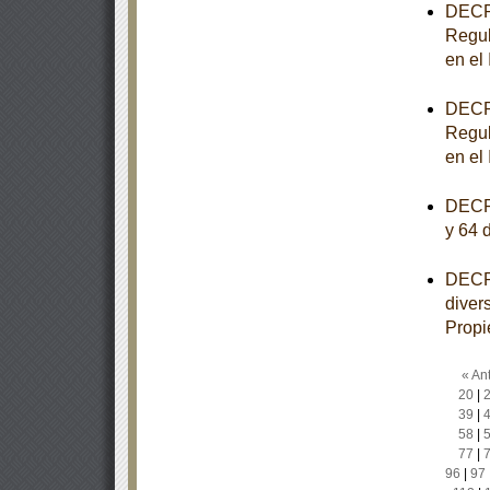
DECRE
Regul
en el
DECRE
Regul
en el
DECRE
y 64 
DECRE
diver
Propi
« Ant
20
|
39
|
58
|
77
|
96
|
97