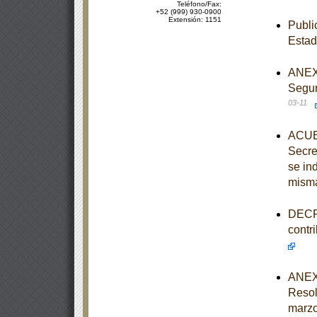
Teléfono/Fax:
+52 (999) 930-0900
Extensión: 1151
Publi
Esta
ANEXO
Segur
03-11
ACUER
Secre
se in
mism
DECRE
contr
ANEXO
Resol
marzo