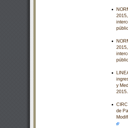
NORM
2015,
inter
públi
NORM
2015,
inter
públi
LINEA
ingre
y Med
2015
CIRCU
de Pa
Modif