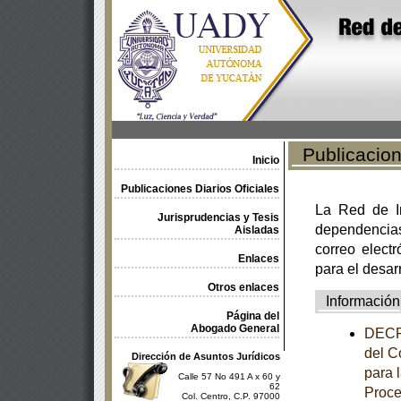
Publicacione
Inicio
Publicaciones Diarios Oficiales
La Red de In
Jurisprudencias y Tesis
dependencia
Aisladas
correo electr
Enlaces
para el desar
Otros enlaces
Información
Página del
Abogado General
DECRE
del C
Dirección de Asuntos Jurídicos
para 
Calle 57 No 491 A x 60 y
62
Proce
Col. Centro, C.P. 97000