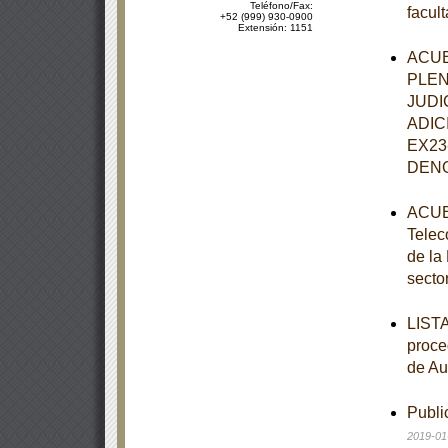
Teléfono/Fax:
facul
+52 (999) 930-0900
Extensión: 1151
ACUE
PLEN
JUDI
ADIC
EX23
DENO
ACUER
Telec
de la
secto
LISTA
proce
de Au
Publi
2019-01