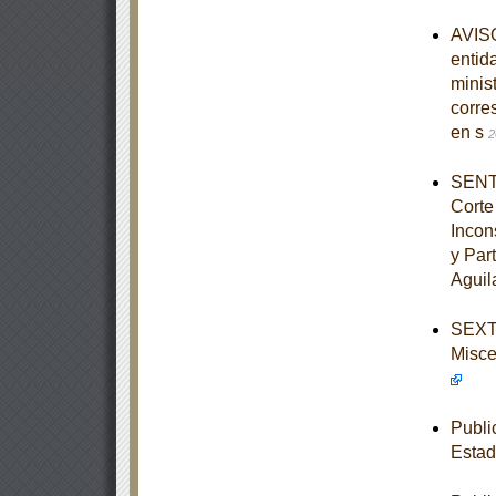
AVISO
entid
minist
corre
en s
2
SENTE
Corte
Incon
y Par
Aguil
SEXTA
Misce
Publi
Estad