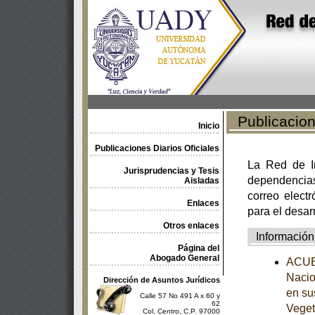
Publicacione
Inicio
Publicaciones Diarios Oficiales
La Red de In
Jurisprudencias y Tesis
dependencia
Aisladas
correo electr
Enlaces
para el desar
Otros enlaces
Información
Página del
Abogado General
ACUER
Nacio
Dirección de Asuntos Jurídicos
en su
Calle 57 No 491 A x 60 y
62
Veget
Col. Centro, C.P. 97000